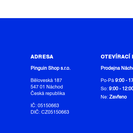
Z
Á
ADRESA
OTEVÍRACÍ
P
A
Pinguin Shop s.r.o.
Prodejna Nách
T
Běloveská 187
Po-Pá
9:00 - 1
Í
547 01 Náchod
So:
9:00 - 12:0
Česká republika
Ne:
Zavřeno
IČ: 05150663
DIČ: CZ05150663