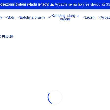
dsezónní čistění skladu je tady!
🏔️
Vybavte se na hory se slevou až 3
Kemping, stany a
ny
Boty
Batohy a brašny
Lezení
Vybav
vaření
Flite 20
20
a:
ACEPAC
Máte hodně věcí,
Tento batoh je ř
komora a propra
všechny věci.