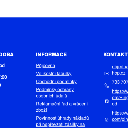
 DOBA
INFORMACE
KONTAK
od
Půjčovna
objedn
hop.cz
Velikostní tabulky
7:00
Obchodní podmínky
733 70
0
Podmínky ochrany
https:/
osobních údajů
om/Pin
Reklamační řád a vrácení
od
zboží
https:/
Povinnost úhrady nákladů
com/pi
při nepřevzetí zásilky na