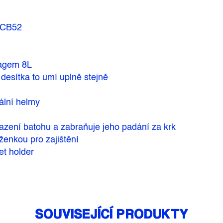
/CB52
bagem 8L
 desítka to umí uplně stejně
ální helmy
sazení batohu a zabraňuje jeho padání za krk
ženkou pro zajištění
et holder
SOUVISEJÍCÍ PRODUKTY