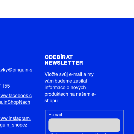
T
ODEBÍRAT
NEWSLETTER
avky
@
pinguin-s
Vložte svůj e-mail a my
vám budeme zasílat
7 155
informace o nových
produktech na našem e-
/www.facebook.c
shopu.
guinShopNach
E-mail
/www.instagram.
nguin_shopcz