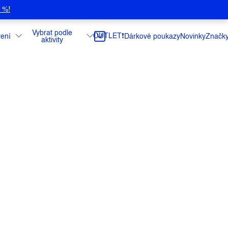
5 %!
Vybrat podle
OUTLET❗️
ení
Dárkové poukazy
Novinky
Značk
aktivity
 ale potřebujete minimalistický batoh?
ešení právě pro vás. Prostorná hlavní
cované přihrádky vám umožní pojmout