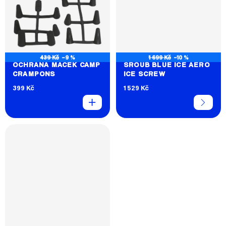
439 Kč
–9 %
1 699 Kč
–10 %
OCHRANA MAČEK CAMP
ŠROUB BLUE ICE AERO
CRAMPONS
ICE SCREW
399 Kč
1 529 Kč