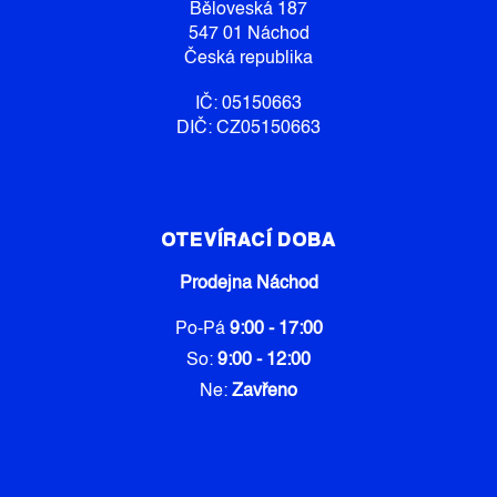
Í
V
Běloveská 187
Ý
547 01 Náchod
P
Česká republika
I
S
IČ: 05150663
U
DIČ: CZ05150663
OTEVÍRACÍ DOBA
Prodejna Náchod
Po-Pá
9:00 - 17:00
So:
9:00 - 12:00
Ne:
Zavřeno