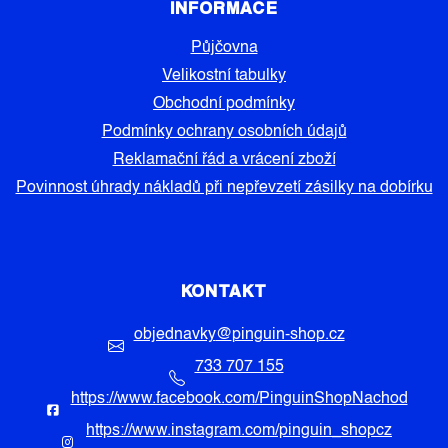
INFORMACE
Půjčovna
Velikostní tabulky
Obchodní podmínky
Podmínky ochrany osobních údajů
Reklamační řád a vrácení zboží
Povinnost úhrady nákladů při nepřevzetí zásilky na dobírku
KONTAKT
objednavky
@
pinguin-shop.cz
733 707 155
https://www.facebook.com/PinguinShopNachod
https://www.instagram.com/pinguin_shopcz