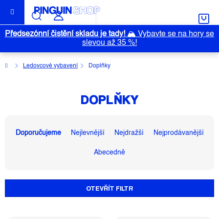
Přejít
na
obsah
Předsezónní čistění skladu je tady!
🏔️
Vybavte se na hory se
slevou až 35 %!
Domů
Ledovcové vybavení
Doplňky
DOPLŇKY
Ř
A
Doporučujeme
Nejlevnější
Nejdražší
Nejprodávanější
Z
Abecedně
E
N
Í
OTEVŘÍT FILTR
P
R
O