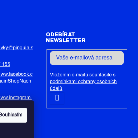
T
ODEBÍRAT
NEWSLETTER
avky
@
pinguin-s
7 155
/www.facebook.c
Vložením e-mailu souhlasíte s
guinShopNach
podmínkami ochrany osobních
údajů
PŘIHLÁSIT
/www.instagram.
SE
nguin_shopcz
Souhlasím