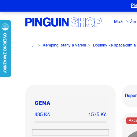
Přejít
Pře
na
obsah
Muži
Že
Domů
Kemping, stany a vaření
Doplňky ke spacákům a
P
Ř
O
A
Dopor
CENA
S
Z
T
E
435
Kč
1575
Kč
V
Akc
R
N
Ý
A
Í