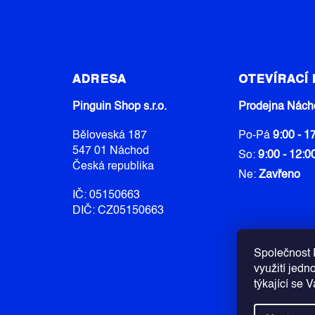
Z
Á
ADRESA
OTEVÍRACÍ
P
A
Pinguin Shop s.r.o.
Prodejna Nách
T
Běloveská 187
Po-Pá
9:00 - 1
Í
547 01 Náchod
So:
9:00 - 12:0
Česká republika
Ne:
Zavřeno
IČ: 05150663
DIČ: CZ05150663
Společnost P
využití jedn
týkající se 