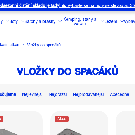
dsezónní čistění skladu je tady!
🏔️
Vybavte se na hory se slevou až 3
Kemping, stany a
ny
Boty
Batohy a brašny
Lezení
Vybav
vaření
 karimatkám
Vložky do spacáků
VLOŽKY DO SPACÁKŮ
učujeme
Nejlevnější
Nejdražší
Nejprodávanější
Abecedně
e
Akce