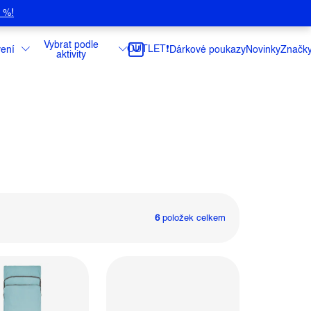
5 %!
Vybrat podle
OUTLET❗️
ení
Dárkové poukazy
Novinky
Značk
aktivity
6
položek celkem