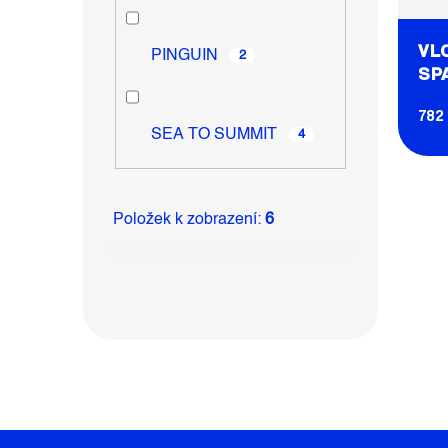
VL
PINGUIN
2
SP
TO
782
LI
SEA TO SUMMIT
4
ST
Položek k zobrazení:
6