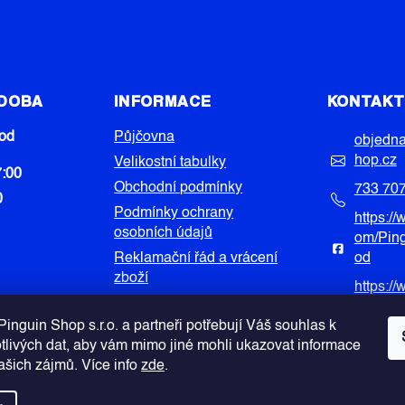
K
Y
V
Ý
P
 DOBA
INFORMACE
KONTAK
I
S
od
Půjčovna
objedn
U
hop.cz
Velikostní tabulky
7:00
Obchodní podmínky
733 70
0
Podmínky ochrany
https:/
osobních údajů
om/Pin
Reklamační řád a vrácení
od
zboží
https:/
Povinnost úhrady nákladů
com/pi
při nepřevzetí zásilky na
inguin Shop s.r.o. a partneři potřebují Váš souhlas k
dobírku
otlivých dat, aby vám mimo jiné mohli ukazovat informace
Vašich zájmů. Více info
zde
.