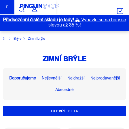
Přejít
na
obsah
Předsezónní čistění skladu je tady!
🏔️
Vybavte se na hory se
slevou až 35 %!
Domů
Brýle
Zimní brýle
ZIMNÍ BRÝLE
Ř
A
Doporučujeme
Nejlevnější
Nejdražší
Nejprodávanější
Z
Abecedně
E
N
Í
OTEVŘÍT FILTR
P
R
O