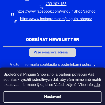
733 707 155
https://www.facebook.com/PinguinShopNachod
https://www.instagram.com/pinguin_shopcz
ODEBÍRAT NEWSLETTER
Vložením e-mailu souhlasíte s
podmínkami ochrany
osobních údajů
Společnost Pinguin Shop s.r.o. a partneři potřebují Váš
PŘIHLÁSIT
souhlas k využití jednotlivých dat, aby vám mimo jiné mohli
SE
ukazovat informace týkající se Vašich zájmů. Více info
zde
.
Nastavení
Copyright 2026
Pinguin-Shop.cz
. Všechna práva vyhrazena.