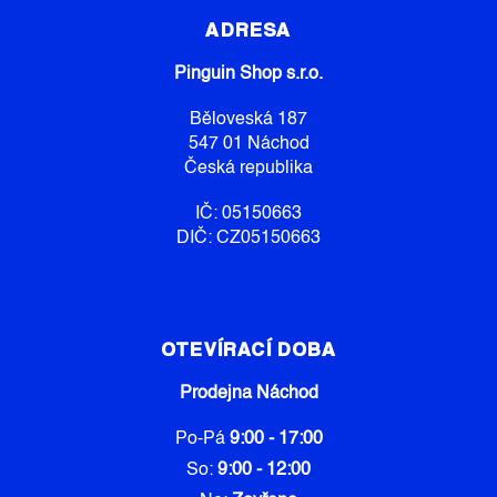
Á
P
P
R
ADRESA
V
A
K
Pinguin Shop s.r.o.
T
Y
Í
V
Běloveská 187
Ý
547 01 Náchod
P
Česká republika
I
S
IČ: 05150663
U
DIČ: CZ05150663
OTEVÍRACÍ DOBA
Prodejna Náchod
Po-Pá
9:00 - 17:00
So:
9:00 - 12:00