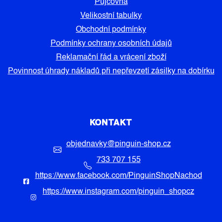
Půjčovna
Velikostní tabulky
Obchodní podmínky
Podmínky ochrany osobních údajů
Reklamační řád a vrácení zboží
Povinnost úhrady nákladů při nepřevzetí zásilky na dobírku
KONTAKT
objednavky
@
pinguin-shop.cz
733 707 155
https://www.facebook.com/PinguinShopNachod
https://www.instagram.com/pinguin_shopcz