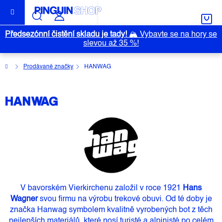
Přejít
na
obsah
Předsezónní čistění skladu je tady!
🏔️
Vybavte se na hory se
slevou až 35 %!
Domů
Prodávané značky
HANWAG
HANWAG
V bavorském
Vierkirchenu
založil v roce
1921
Hans
Wag
ner
svou firmu na výrobu trekové obuvi. Od té doby je
značka Hanwag symbolem kvalitně vyrobených bot z těch
nejlepších materiálů, které nosí turisté a alpinisté po celém