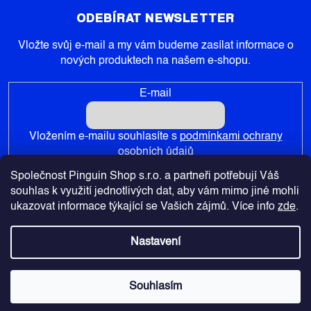
ODEBÍRAT NEWSLETTER
Vložte svůj e-mail a my vám budeme zasílat informace o
nových produktech na našem e-shopu.
E-mail
Vložením e-mailu souhlasíte s
podmínkami ochrany
osobních údajů
Společnost Pinguin Shop s.r.o. a partneři potřebují Váš
PŘIHLÁSIT SE
souhlas k využití jednotlivých dat, aby vám mimo jiné mohli
ukazovat informace týkající se Vašich zájmů. Více info
zde
.
Nastavení
Copyright 2026
Pinguin-Shop.cz
. Všechna práva vyhrazena.
Souhlasím
Vytvořil Shoptet