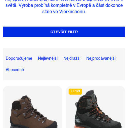
světě. Výroba probíhá
kompletně v Evropě
a část dokonce
stále ve Vierkirchenu.
OTEVŘÍT FILTR
Ř
A
Doporučujeme
Nejlevnější
Nejdražší
Nejprodávanější
Z
Abecedně
E
N
Í
V
Outlet
P
Ý
R
P
O
I
D
S
U
P