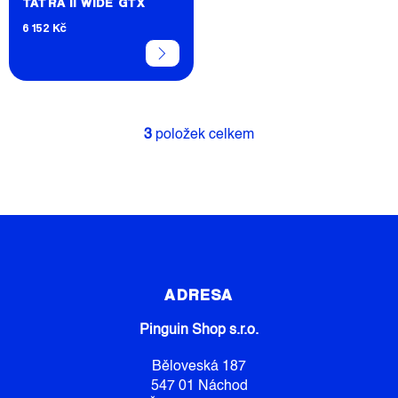
TATRA II WIDE GTX
6 152 Kč
3
položek celkem
O
V
L
Á
D
A
C
Z
Í
Á
P
P
R
ADRESA
V
A
K
Pinguin Shop s.r.o.
T
Y
Í
V
Běloveská 187
Ý
547 01 Náchod
P