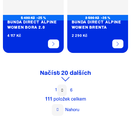
5 490 Kč
–25 %
3 590 Kč
–36 %
BUNDA DIRECT ALPINE
BUNDA DIRECT ALPINE
WOMEN BORA 2.0
WOMEN BRENTA
4 117 Kč
2 290 Kč
Načíst 20 dalších
S
1
6
T
O
R
111
položek celkem
V
Á
L
N
Nahoru
Á
K
D
O
A
V
C