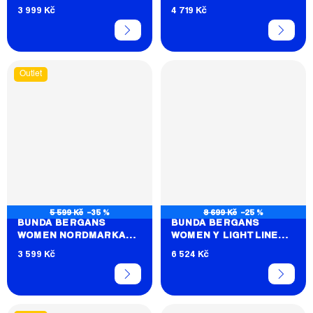
INSULATED HYBRID
3 999 Kč
4 719 Kč
Outlet
5 599 Kč
–35 %
8 699 Kč
–25 %
BUNDA BERGANS
BUNDA BERGANS
WOMEN NORDMARKA
WOMEN Y LIGHTLINE
LEAF LIGHT WIND
WEIGHTLESS DOWN
3 599 Kč
6 524 Kč
HOOD