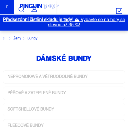
Přejít
na
obsah
Předsezónní čistění skladu je tady!
🏔️
Vybavte se na hory se
slevou až 35 %!
Domů
Ženy
Bundy
DÁMSKÉ BUNDY
NEPROMOKAVÉ A VĚTRUODOLNÉ BUNDY
PÉŘOVÉ A ZATEPLENÉ BUNDY
SOFTSHELLOVÉ BUNDY
FLEECOVÉ BUNDY