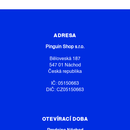
Á
Í
N
P
Í
R
V
Z
K
Á
Y
P
ADRESA
V
Ý
A
P
Pinguin Shop s.r.o.
T
I
Í
S
Běloveská 187
U
547 01 Náchod
Česká republika
IČ: 05150663
DIČ: CZ05150663
OTEVÍRACÍ DOBA