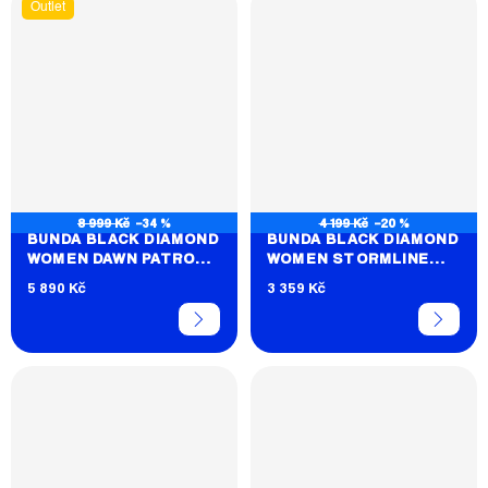
Outlet
8 999 Kč
–34 %
4 199 Kč
–20 %
BUNDA BLACK DIAMOND
BUNDA BLACK DIAMOND
WOMEN DAWN PATROL
WOMEN STORMLINE
HYBRID SHELL
STRETCH RAIN SHELL
5 890 Kč
3 359 Kč