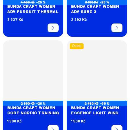
4 450 Kč
–25 %
3 190 Kč
–25 %
BUNDA CRAFT WOMEN
BUNDA CRAFT WOMEN
ADV PURSUIT THERMAL
ADV SUBZ 3
3 337 Kč
2 392 Kč
Outlet
2 690 Kč
–26 %
2 450 Kč
–38 %
BUNDA CRAFT WOMEN
BUNDA CRAFT WOMEN
CORE NORDIC TRAINING
ESSENCE LIGHT WIND
1 990 Kč
1 500 Kč