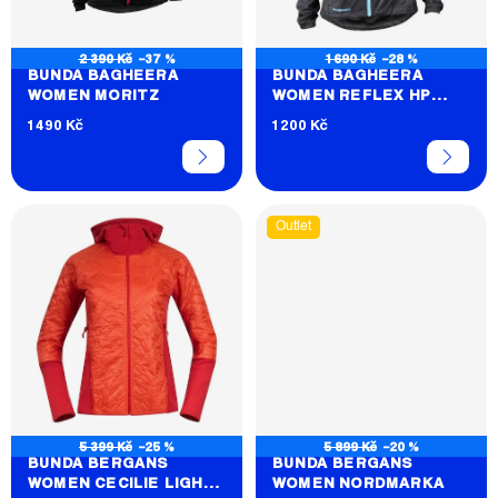
O
D
2 390 Kč
–37 %
1 690 Kč
–28 %
U
BUNDA BAGHEERA
BUNDA BAGHEERA
WOMEN MORITZ
WOMEN REFLEX HP
K
JACKET
1 490 Kč
1 200 Kč
T
Ů
Outlet
5 399 Kč
–25 %
5 899 Kč
–20 %
BUNDA BERGANS
BUNDA BERGANS
WOMEN CECILIE LIGHT
WOMEN NORDMARKA