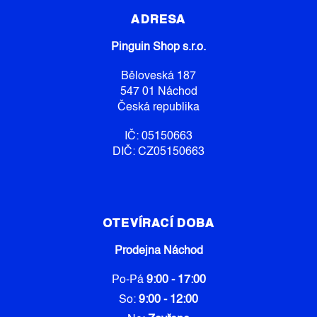
Á
P
P
R
ADRESA
V
A
K
Pinguin Shop s.r.o.
T
Y
Í
V
Běloveská 187
Ý
547 01 Náchod
P
Česká republika
I
S
IČ: 05150663
U
DIČ: CZ05150663
OTEVÍRACÍ DOBA
Prodejna Náchod
Po-Pá
9:00 - 17:00
So:
9:00 - 12:00