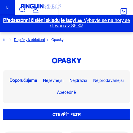
Přejít
na
obsah
Předsezónní čistění skladu je tady!
🏔️
Vybavte se na hory se
slevou až 35 %!
Domů
Doplňky k oblečení
Opasky
OPASKY
Ř
A
Doporučujeme
Nejlevnější
Nejdražší
Nejprodávanější
Z
Abecedně
E
N
Í
OTEVŘÍT FILTR
P
R
O