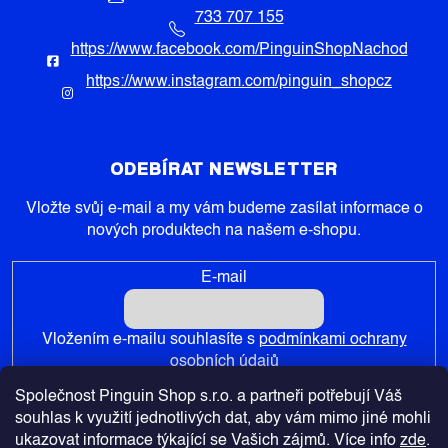
733 707 155
https://www.facebook.com/PinguinShopNachod
https://www.instagram.com/pinguin_shopcz
ODEBÍRAT NEWSLETTER
Vložte svůj e-mail a my vám budeme zasílat informace o
nových produktech na našem e-shopu.
E-mail
Vložením e-mailu souhlasíte s
podmínkami ochrany
osobních údajů
Společnost Pinguin Shop s.r.o. a partneři potřebují Váš
PŘIHLÁSIT SE
souhlas k využití jednotlivých dat, aby vám mimo jiné mohli
ukazovat informace týkající se Vašich zájmů. Více info
zde
.