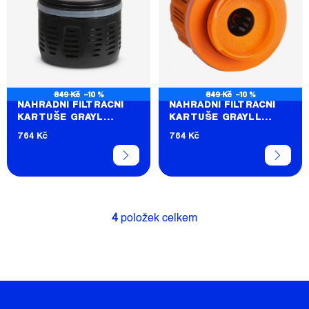
849 Kč
–10 %
849 Kč
–10 %
NÁHRADNÍ FILTRAČNÍ
NÁHRADNÍ FILTRAČNÍ
KARTUŠE GRAYL
KARTUŠE GRAYLL
ULTRAPRESS
GEOPRESS
764 Kč
764 Kč
4
položek celkem
O
V
L
Á
D
A
C