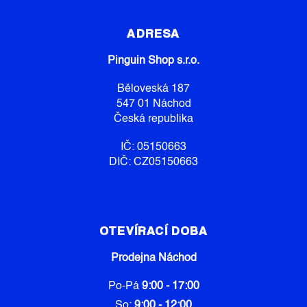
Z
Í
Á
P
P
R
ADRESA
V
A
K
Pinguin Shop s.r.o.
T
Y
Í
V
Běloveská 187
Ý
547 01 Náchod
P
Česká republika
I
S
IČ: 05150663
U
DIČ: CZ05150663
OTEVÍRACÍ DOBA
Prodejna Náchod
Po-Pá
9:00 - 17:00
So:
9:00 - 12:00