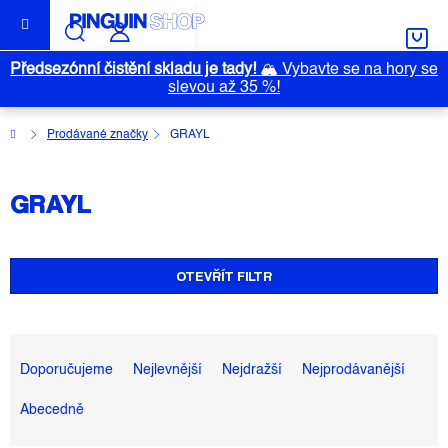
Přejít
na
obsah
Předsezónní čistění skladu je tady!
🏔️
Vybavte se na hory se
slevou až 35 %!
Domů
Prodávané značky
GRAYL
GRAYL
OTEVŘÍT FILTR
Ř
A
Doporučujeme
Nejlevnější
Nejdražší
Nejprodávanější
Z
Abecedně
E
N