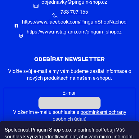
objednavky
@
pinguin-shop.cz
733 707 155
https://www.facebook.com/PinguinShopNachod
https://www.instagram.com/pinguin_shopcz
ODEBÍRAT NEWSLETTER
Vložte svůj e-mail a my vám budeme zasílat informace o
nových produktech na našem e-shopu.
E-mail
Vložením e-mailu souhlasíte s
podmínkami ochrany
osobních údajů
Společnost Pinguin Shop s.r.o. a partneři potřebují Váš
PŘIHLÁSIT SE
souhlas k využití jednotlivých dat, aby vám mimo jiné mohli