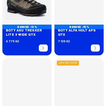
5 490 Kč
–13 %
8 399 Kč
–15 %
BOTY AKU TREKKER
BOTY ALFA HOLT APS
LITE 3 WIDE GTX
GTX
4 775 Kč
7 139 Kč
Jaro léto 2026