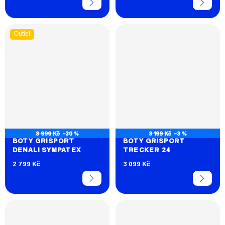
Outlet
3 999 Kč
–30 %
3 199 Kč
–3 %
BOTY GRISPORT
BOTY GRISPORT
DENALI SYMPATEX
TRECKER 24
2 799 Kč
3 099 Kč