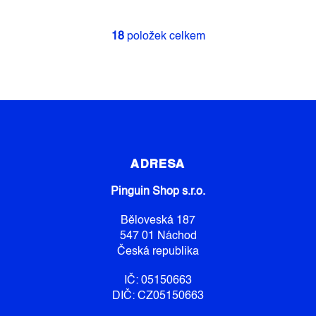
18
položek celkem
O
V
L
Á
D
A
C
Z
Í
Á
P
P
R
ADRESA
V
A
K
Pinguin Shop s.r.o.
T
Y
Í
V
Běloveská 187
Ý
547 01 Náchod
P
Česká republika
I
S
IČ: 05150663
U
DIČ: CZ05150663