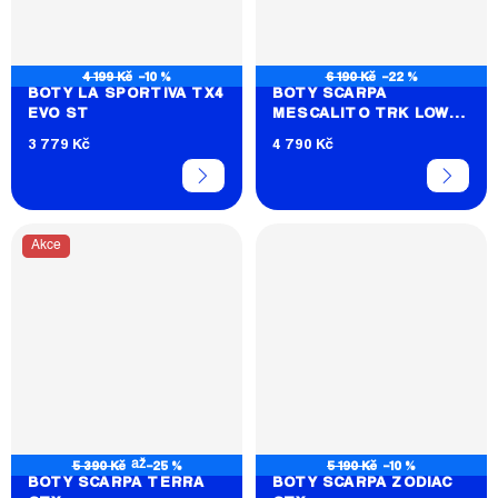
4 199 Kč
–10 %
6 190 Kč
–22 %
BOTY LA SPORTIVA TX4
BOTY SCARPA
EVO ST
MESCALITO TRK LOW
GTX
3 779 Kč
4 790 Kč
Akce
5 390 Kč
–25 %
5 190 Kč
–10 %
až
BOTY SCARPA TERRA
BOTY SCARPA ZODIAC