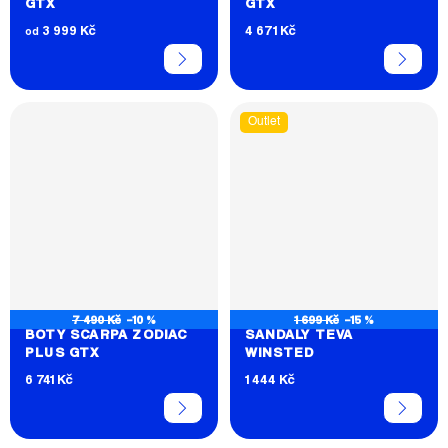
GTX
GTX
3 999 Kč
4 671 Kč
od
Outlet
7 490 Kč
–10 %
1 699 Kč
–15 %
BOTY SCARPA ZODIAC
SANDÁLY TEVA
PLUS GTX
WINSTED
6 741 Kč
1 444 Kč