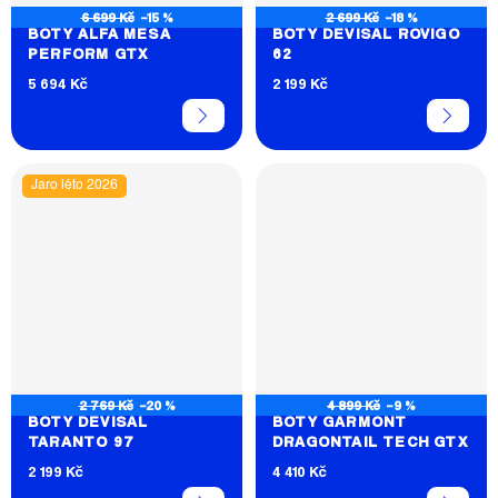
6 699 Kč
–15 %
2 699 Kč
–18 %
BOTY ALFA MESA
BOTY DEVISAL ROVIGO
PERFORM GTX
62
5 694 Kč
2 199 Kč
Jaro léto 2026
2 769 Kč
–20 %
4 899 Kč
–9 %
BOTY DEVISAL
BOTY GARMONT
TARANTO 97
DRAGONTAIL TECH GTX
2 199 Kč
4 410 Kč