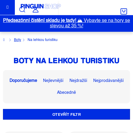
Přejít
na
obsah
Předsezónní čistění skladu je tady!
🏔️
Vybavte se na hory se
slevou až 35 %!
Domů
Boty
Na lehkou turistiku
BOTY NA LEHKOU TURISTIKU
Ř
A
Doporučujeme
Nejlevnější
Nejdražší
Nejprodávanější
Z
Abecedně
E
N
Í
OTEVŘÍT FILTR
P
R
O