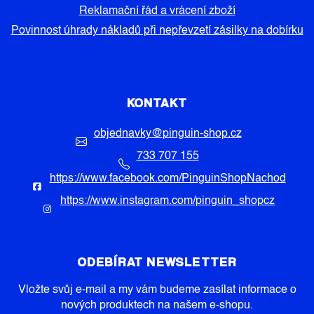
Reklamační řád a vrácení zboží
Povinnost úhrady nákladů při nepřevzetí zásilky na dobírku
KONTAKT
objednavky
@
pinguin-shop.cz
733 707 155
https://www.facebook.com/PinguinShopNachod
https://www.instagram.com/pinguin_shopcz
ODEBÍRAT NEWSLETTER
Vložte svůj e-mail a my vám budeme zasílat informace o
nových produktech na našem e-shopu.