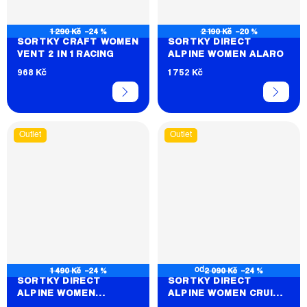
1 290 Kč
–24 %
2 190 Kč
–20 %
ŠORTKY CRAFT WOMEN
ŠORTKY DIRECT
VENT 2 IN 1 RACING
ALPINE WOMEN ALARO
968 Kč
1 752 Kč
Outlet
Outlet
1 490 Kč
–24 %
2 090 Kč
–24 %
od
ŠORTKY DIRECT
ŠORTKY DIRECT
ALPINE WOMEN
ALPINE WOMEN CRUISE
CORTINA
1.0