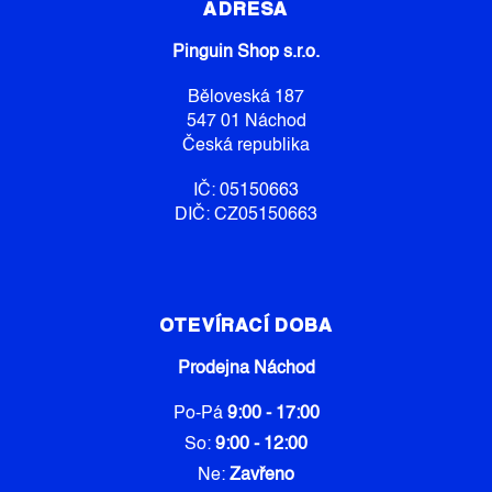
P
ADRESA
V
Ý
A
P
Pinguin Shop s.r.o.
T
I
Í
S
Běloveská 187
U
547 01 Náchod
Česká republika
IČ: 05150663
DIČ: CZ05150663
OTEVÍRACÍ DOBA
Prodejna Náchod
Po-Pá
9:00 - 17:00
So:
9:00 - 12:00
Ne:
Zavřeno