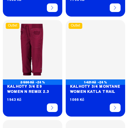
T
Ů
Outlet
Outlet
2 590 Kč
–24 %
1 421 Kč
–24 %
KALHOTY 3/4 E9
KALHOTY 3/4 MONTANE
WOMEN N REMIX 2.3
WOMEN KATLA TRAIL
1 943 Kč
1 066 Kč