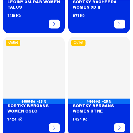
LEGÍNY 3/4 RAB WOMEN
ŠORTKY BAGHEERA
TALUS
WOMEN 3D II
1 410 Kč
671 Kč
Outlet
Outlet
1 899 Kč
–25 %
1 899 Kč
–25 %
ŠORTKY BERGANS
ŠORTKY BERGANS
WOMEN OSLO
WOMEN UTNE
1 424 Kč
1 424 Kč