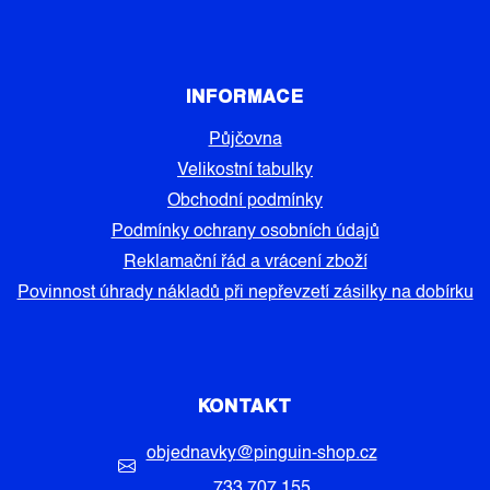
INFORMACE
Půjčovna
Velikostní tabulky
Obchodní podmínky
Podmínky ochrany osobních údajů
Reklamační řád a vrácení zboží
Povinnost úhrady nákladů při nepřevzetí zásilky na dobírku
KONTAKT
objednavky
@
pinguin-shop.cz
733 707 155