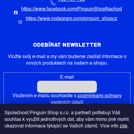
https://www.facebook.com/PinguinShopNachod
https://www.instagram.com/pinguin_shopcz
ODEBÍRAT NEWSLETTER
Vložte svůj e-mail a my vám budeme zasílat informace o
nových produktech na našem e-shopu.
E-mail
Vložením e-mailu souhlasíte s
podmínkami ochrany
osobních údajů
Společnost Pinguin Shop s.r.o. a partneři potřebují Váš
PŘIHLÁSIT SE
souhlas k využití jednotlivých dat, aby vám mimo jiné mohli
ukazovat informace týkající se Vašich zájmů. Více info
zde
.