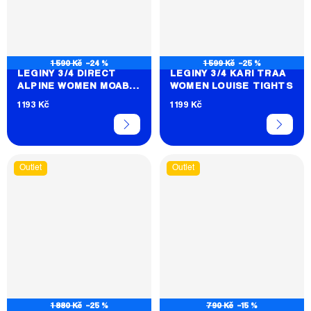
1 590 Kč
–24 %
1 599 Kč
–25 %
LEGÍNY 3/4 DIRECT
LEGÍNY 3/4 KARI TRAA
ALPINE WOMEN MOAB
WOMEN LOUISE TIGHTS
1.0
1 193 Kč
1 199 Kč
Outlet
Outlet
1 880 Kč
–25 %
790 Kč
–15 %