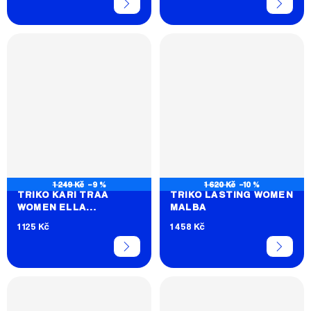
1 249 Kč
–9 %
1 620 Kč
–10 %
TRIKO KARI TRAA
TRIKO LASTING WOMEN
WOMEN ELLA
MALBA
BASELAYER TEE
1 125 Kč
1 458 Kč