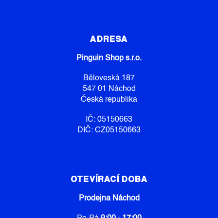
A
C
Z
Í
Á
P
P
R
ADRESA
V
A
K
Pinguin Shop s.r.o.
T
Y
Í
V
Běloveská 187
Ý
547 01 Náchod
P
Česká republika
I
S
IČ: 05150663
U
DIČ: CZ05150663
OTEVÍRACÍ DOBA
Prodejna Náchod