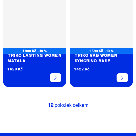
1 800 Kč
–10 %
1 580 Kč
–10 %
TRIKO LASTING WOMEN
TRIKO RAB WOMEN
MATALA
SYNCRINO BASE
1 620 Kč
1 422 Kč
12
položek celkem
O
V
L
Á
D