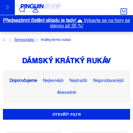
Přejít
na
obsah
Předsezónní čistění skladu je tady!
🏔️
Vybavte se na hory se
slevou až 35 %!
Domů
Termoprádlo
Krátký termo rukáv
DÁMSKÝ KRÁTKÝ RUKÁV
Ř
A
Doporučujeme
Nejlevnější
Nejdražší
Nejprodávanější
Z
Abecedně
E
N
Í
OTEVŘÍT FILTR
P
R
O