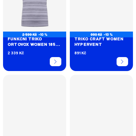
2 599 Kč
–10 %
990 Kč
–10 %
FUNKČNÍ TRIKO
TRIKO CRAFT WOMEN
ORTOVOX WOMEN 185
HYPERVENT
ROCK'N'WOOL
2 339 Kč
891 Kč