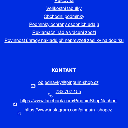
Půjčovna
Velikostní tabulky
Obchodní podmínky
Podmínky ochrany osobních údajů
Reklamační řád a vrácení zboží
Povinnost úhrady nákladů při nepřevzetí zásilky na dobírku
KONTAKT
objednavky
@
pinguin-shop.cz
733 707 155
https://www.facebook.com/PinguinShopNachod
https://www.instagram.com/pinguin_shopcz