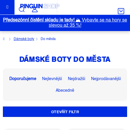
Přejít
na
obsah
Předsezónní čistění skladu je tady!
🏔️
Vybavte se na hory se
slevou až 35 %!
Domů
Dámské boty
Do města
DÁMSKÉ BOTY DO MĚSTA
Ř
A
Doporučujeme
Nejlevnější
Nejdražší
Nejprodávanější
Z
Abecedně
E
N
Í
OTEVŘÍT FILTR
P
R
O