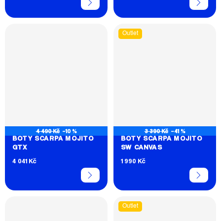
Outlet
4 490 Kč
–10 %
3 390 Kč
–41 %
BOTY SCARPA MOJITO
BOTY SCARPA MOJITO
GTX
SW CANVAS
4 041 Kč
1 990 Kč
Outlet