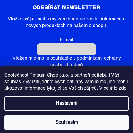
ODEBÍRAT NEWSLETTER
Vložte svůj e-mail a my vám budeme zasílat informace o
nových produktech na našem e-shopu.
E-mail
Vložením e-mailu souhlasíte s
podmínkami ochrany
osobních údajů
Společnost Pinguin Shop s.r.o. a partneři potřebují Váš
PŘIHLÁSIT SE
souhlas k využití jednotlivých dat, aby vám mimo jiné mohli
ukazovat informace týkající se Vašich zájmů. Více info
zde
.
Nastavení
Copyright 2026
Pinguin-Shop.cz
. Všechna práva vyhrazena.
Souhlasím
Vytvořil Shoptet