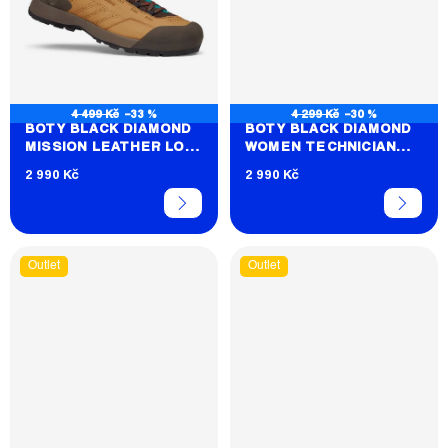
4 499 Kč
–33 %
4 299 Kč
–30 %
BOTY BLACK DIAMOND
BOTY BLACK DIAMOND
MISSION LEATHER LOW
WOMEN TECHNICIAN
WP
LEATHER
2 990 Kč
2 990 Kč
Outlet
Outlet