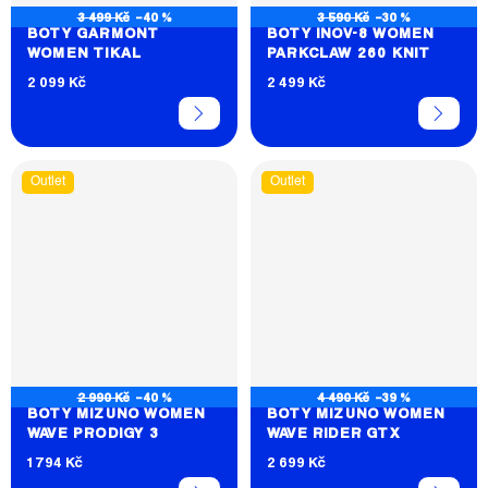
3 499 Kč
–40 %
3 590 Kč
–30 %
BOTY GARMONT
BOTY INOV-8 WOMEN
WOMEN TIKAL
PARKCLAW 260 KNIT
2 099 Kč
2 499 Kč
Outlet
Outlet
2 990 Kč
–40 %
4 490 Kč
–39 %
BOTY MIZUNO WOMEN
BOTY MIZUNO WOMEN
WAVE PRODIGY 3
WAVE RIDER GTX
1 794 Kč
2 699 Kč