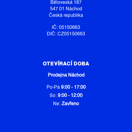
Í
V
Běloveská 187
Ý
547 01 Náchod
P
Česká republika
I
S
IČ: 05150663
U
DIČ: CZ05150663
OTEVÍRACÍ DOBA
Prodejna Náchod
Po-Pá
9:00 - 17:00
So:
9:00 - 12:00
Ne:
Zavřeno