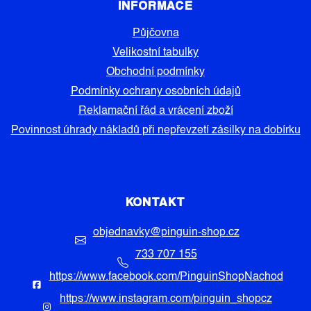
INFORMACE
Půjčovna
Velikostní tabulky
Obchodní podmínky
Podmínky ochrany osobních údajů
Reklamační řád a vrácení zboží
Povinnost úhrady nákladů při nepřevzetí zásilky na dobírku
KONTAKT
objednavky
@
pinguin-shop.cz
733 707 155
https://www.facebook.com/PinguinShopNachod
https://www.instagram.com/pinguin_shopcz