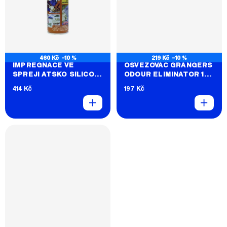
460 Kč
–10 %
219 Kč
–10 %
IMPREGNACE VE
OSVĚŽOVAČ GRANGERS
SPREJI ATSKO SILICON
ODOUR ELIMINATOR 100
WATER GUARD
ML
414 Kč
197 Kč
(ORANŽOVÁ)