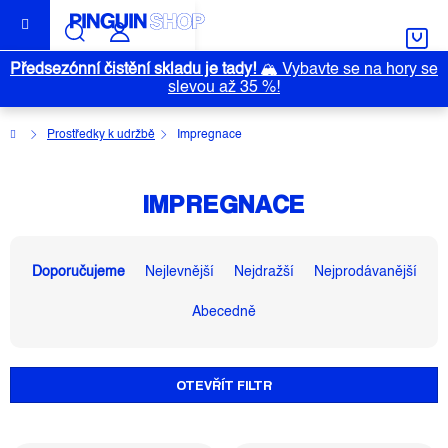
Přejít
na
obsah
Předsezónní čistění skladu je tady!
🏔️
Vybavte se na hory se
slevou až 35 %!
Domů
Prostředky k udržbě
Impregnace
IMPREGNACE
Ř
A
Doporučujeme
Nejlevnější
Nejdražší
Nejprodávanější
Z
Abecedně
E
N
Í
OTEVŘÍT FILTR
P
R
O