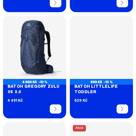
Ů
4 990 Kč
–10 %
699 Kč
–10 %
BATOH GREGORY ZULU
BATOH LITTLELIFE
35 3.0
TODDLER
4 491 Kč
629 Kč
Akce