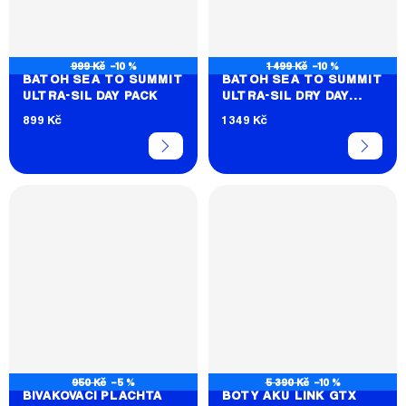
999 Kč
–10 %
1 499 Kč
–10 %
BATOH SEA TO SUMMIT
BATOH SEA TO SUMMIT
ULTRA-SIL DAY PACK
ULTRA-SIL DRY DAY
PACK
899 Kč
1 349 Kč
950 Kč
–5 %
5 390 Kč
–10 %
BIVAKOVACÍ PLACHTA
BOTY AKU LINK GTX