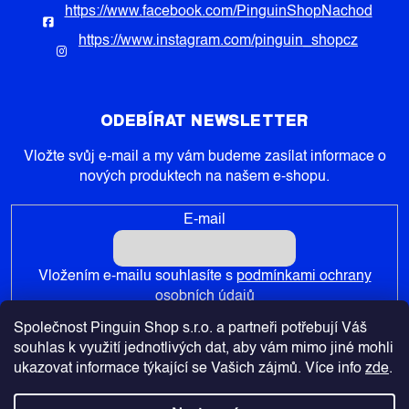
https://www.facebook.com/PinguinShopNachod
https://www.instagram.com/pinguin_shopcz
ODEBÍRAT NEWSLETTER
Vložte svůj e-mail a my vám budeme zasílat informace o
nových produktech na našem e-shopu.
E-mail
Vložením e-mailu souhlasíte s
podmínkami ochrany
osobních údajů
Společnost Pinguin Shop s.r.o. a partneři potřebují Váš
PŘIHLÁSIT SE
souhlas k využití jednotlivých dat, aby vám mimo jiné mohli
ukazovat informace týkající se Vašich zájmů. Více info
zde
.