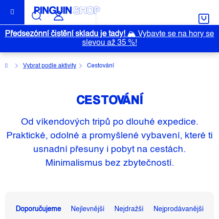
Přejít
na
obsah
Předsezónní čistění skladu je tady!
🏔️
Vybavte se na hory se
slevou až 35 %!
Domů
Vybrat podle aktivity
Cestování
CESTOVÁNÍ
Od víkendových tripů po dlouhé expedice.
Praktické, odolné a promyšlené vybavení, které ti
usnadní přesuny i pobyt na cestách.
Minimalismus bez zbytečností.
Ř
A
Doporučujeme
Nejlevnější
Nejdražší
Nejprodávanější