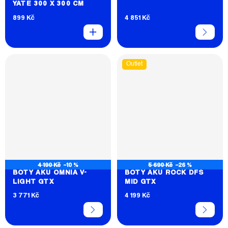
YATE 300 X 300 CM
899 Kč
4 851 Kč
Outlet
4 190 Kč
–10 %
5 690 Kč
–26 %
BOTY AKU OMNIA V-
BOTY AKU ROCK DFS
LIGHT GTX
MID GTX
3 771 Kč
4 199 Kč