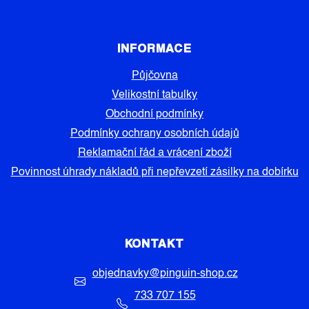
INFORMACE
Půjčovna
Velikostní tabulky
Obchodní podmínky
Podmínky ochrany osobních údajů
Reklamační řád a vrácení zboží
Povinnost úhrady nákladů při nepřevzetí zásilky na dobírku
KONTAKT
objednavky
@
pinguin-shop.cz
733 707 155