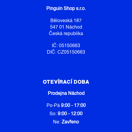
Ý
A
P
Pinguin Shop s.r.o.
T
I
Í
S
Běloveská 187
U
547 01 Náchod
Česká republika
IČ: 05150663
DIČ: CZ05150663
OTEVÍRACÍ DOBA
Prodejna Náchod
Po-Pá
9:00 - 17:00
So:
9:00 - 12:00
Ne:
Zavřeno