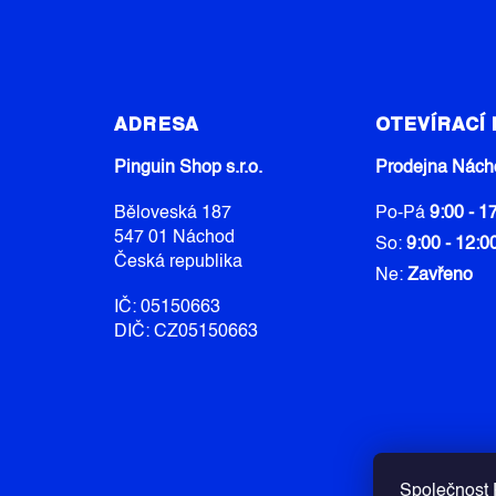
Z
Á
ADRESA
OTEVÍRACÍ
P
A
Pinguin Shop s.r.o.
Prodejna Nách
T
Běloveská 187
Po-Pá
9:00 - 1
Í
547 01 Náchod
So:
9:00 - 12:0
Česká republika
Ne:
Zavřeno
IČ: 05150663
DIČ: CZ05150663
Společnost P