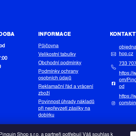
 DOBA
INFORMACE
KONTAK
od
Půjčovna
objedn
hop.cz
Velikostní tabulky
7:00
Obchodní podmínky
733 70
0
Podmínky ochrany
https:/
osobních údajů
om/Pin
Reklamační řád a vrácení
od
zboží
https:/
Povinnost úhrady nákladů
com/pi
při nepřevzetí zásilky na
dobírku
inguin Shop s.r.o. a partneři potřebují Váš souhlas k