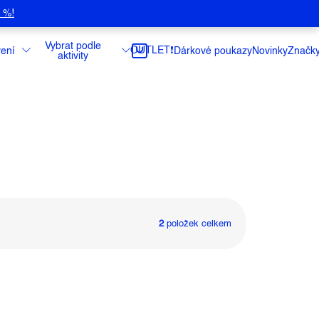
5 %!
Vybrat podle
OUTLET❗️
ení
Dárkové poukazy
Novinky
Značk
aktivity
2
položek celkem