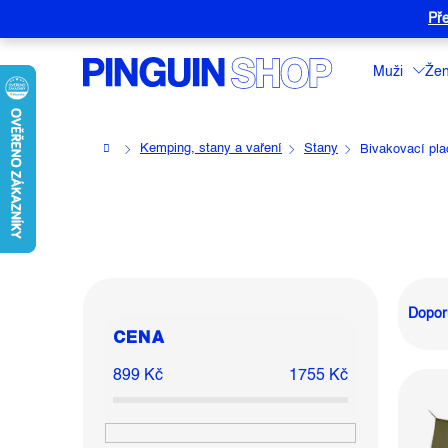
Přejít
Pře
na
obsah
Muži
Že
Domů
Kemping, stany a vaření
Stany
Bivakovací pla
P
Ř
O
A
Dopor
CENA
S
Z
T
E
899
Kč
1755
Kč
V
R
N
Ý
A
Í