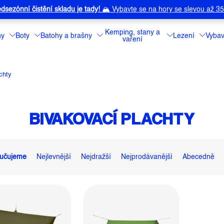
dsezónní čistění skladu je tady!
🏔️
Vybavte se na hory se slevou až 3
Kemping, stany a
ny
Boty
Batohy a brašny
Lezení
Vybav
vaření
chty
BIVAKOVACÍ PLACHTY
učujeme
Nejlevnější
Nejdražší
Nejprodávanější
Abecedně