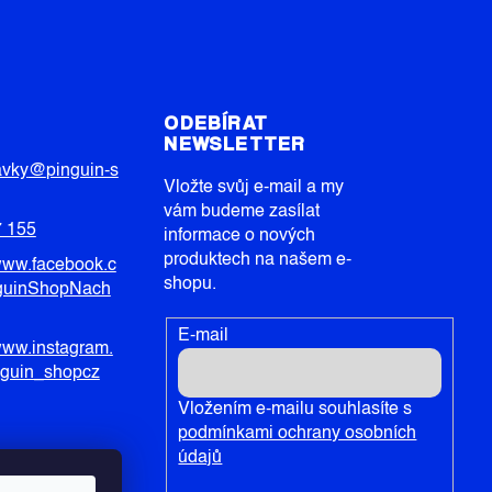
T
ODEBÍRAT
NEWSLETTER
avky
@
pinguin-s
Vložte svůj e-mail a my
vám budeme zasílat
7 155
informace o nových
produktech na našem e-
/www.facebook.c
shopu.
guinShopNach
E-mail
/www.instagram.
nguin_shopcz
Vložením e-mailu souhlasíte s
podmínkami ochrany osobních
údajů