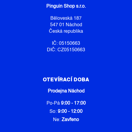
A
K
Pinguin Shop s.r.o.
T
Y
Í
V
Běloveská 187
Ý
547 01 Náchod
P
Česká republika
I
S
IČ: 05150663
U
DIČ: CZ05150663
OTEVÍRACÍ DOBA
Prodejna Náchod
Po-Pá
9:00 - 17:00
So:
9:00 - 12:00
Ne:
Zavřeno