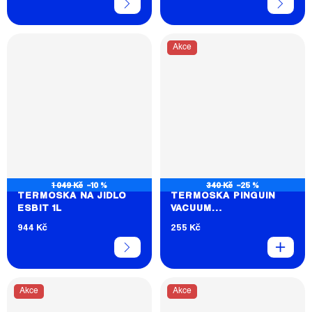
Akce
1 049 Kč
–10 %
340 Kč
–25 %
TERMOSKA NA JÍDLO
TERMOSKA PINGUIN
ESBIT 1L
VACUUM
THERMOBOTTLE 0.5L
944 Kč
255 Kč
Akce
Akce