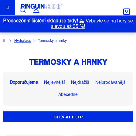
Přejít
na
obsah
Předsezónní čistění skladu je tady!
🏔️
Vybavte se na hory se
slevou až 35 %!
Domů
Hydratace
Termosky a hrnky
TERMOSKY A HRNKY
Ř
A
Doporučujeme
Nejlevnější
Nejdražší
Nejprodávanější
Z
Abecedně
E
N
Í
OTEVŘÍT FILTR
P
R
O