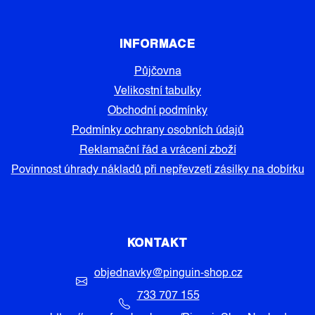
INFORMACE
Půjčovna
Velikostní tabulky
Obchodní podmínky
Podmínky ochrany osobních údajů
Reklamační řád a vrácení zboží
Povinnost úhrady nákladů při nepřevzetí zásilky na dobírku
KONTAKT
objednavky
@
pinguin-shop.cz
733 707 155