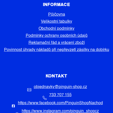
INFORMACE
Půjčovna
Velikostní tabulky
Obchodní podmínky
Podmínky ochrany osobních údajů
Reklamační řád a vrácení zboží
Povinnost úhrady nákladů při nepřevzetí zásilky na dobírku
KONTAKT
objednavky
@
pinguin-shop.cz
733 707 155
https://www.facebook.com/PinguinShopNachod
https://www.instagram.com/pinguin_shopcz