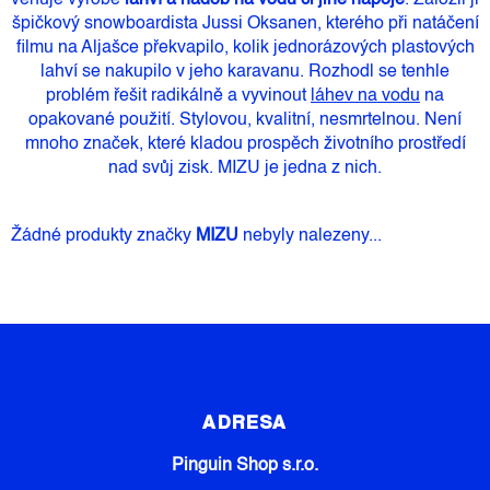
věnuje výrobě
lahví a nádob na vodu či jiné nápoje
. Založil ji
špičkový snowboardista Jussi Oksanen, kterého při natáčení
filmu na Aljašce překvapilo, kolik jednorázových plastových
lahví se nakupilo v jeho karavanu. Rozhodl se tenhle
problém řešit radikálně a vyvinout
láhev na vodu
na
opakované použití. Stylovou, kvalitní, nesmrtelnou. Není
mnoho značek, které kladou prospěch životního prostředí
nad svůj zisk. MIZU je jedna z nich.
Žádné produkty značky
MIZU
nebyly nalezeny...
Z
Á
P
ADRESA
A
Pinguin Shop s.r.o.
T