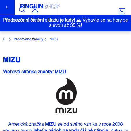
Přejít
na
obsah
Předsezónní čistění skladu je tady!
🏔️
Vybavte se na hory se
slevou až 35 %!
Domů
Prodávané značky
MIZU
MIZU
Webová stránka značky:
MIZU
Americká značka
MIZU
se od svého vzniku v roce 2008