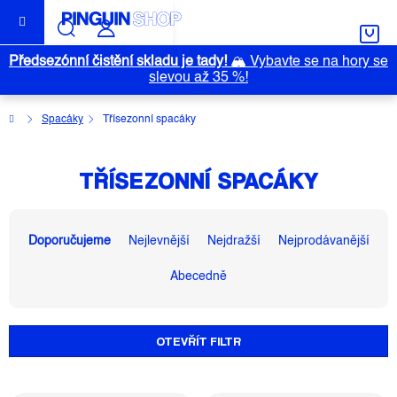
Přejít
na
obsah
Předsezónní čistění skladu je tady!
🏔️
Vybavte se na hory se
slevou až 35 %!
Domů
Spacáky
Třísezonní spacáky
TŘÍSEZONNÍ SPACÁKY
Ř
A
Doporučujeme
Nejlevnější
Nejdražší
Nejprodávanější
Z
Abecedně
E
N
Í
OTEVŘÍT FILTR
P
R
O