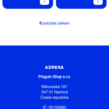
8
položek celkem
O
V
L
Á
D
A
C
Z
Í
Á
P
P
R
ADRESA
V
A
K
Pinguin Shop s.r.o.
T
Y
Í
V
Běloveská 187
Ý
547 01 Náchod
P
Česká republika
I
S
IČ: 05150663
U