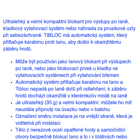
Ultralehký a velmi kompaktní blokant pro výstupy po laně,
kladkový vytahovací systém nebo náhrada za prusikové uzly
při sebezáchraně. TIBLOC má automatický systém, který
přitlačuje karabinu proti lanu, aby došlo k okamžitému
záběru hrotů.
Může být používán jako lanový blokant při výstupech
po laně, nebo jako blokovací prvek u kladky ve
vytahovacích systémech při vytahování břemen
Automatický systém přitlačuje karabinu na lano a
Tibloc nepadá po laně dolů při odlehčení, k záběru
hrotů dochází okamžitě v kterémkoliv místě na laně
Je ultralehký (35 g) a velmi kompaktní: můžete ho mít
neustále připnutý na úvazku nebo v batohu
Označení směru instalace je na vnější straně, která je
viditelná při instalaci
Tělo z nerezové oceli opatřené hroty a samočistící
otvory bezpečně blokují lano a to i v blátivých nebo