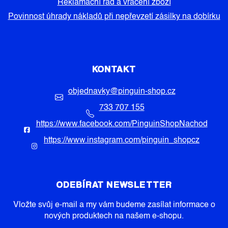
Reklamační řád a vrácení zboží
Povinnost úhrady nákladů při nepřevzetí zásilky na dobírku
KONTAKT
objednavky
@
pinguin-shop.cz
733 707 155
https://www.facebook.com/PinguinShopNachod
https://www.instagram.com/pinguin_shopcz
ODEBÍRAT NEWSLETTER
Vložte svůj e-mail a my vám budeme zasílat informace o
nových produktech na našem e-shopu.