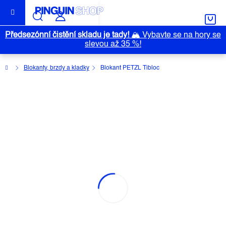
Přejít
na
obsah
Předsezónní čistění skladu je tady!
🏔️
Vybavte se na hory se
slevou až 35 %!
Domů
Blokanty, brzdy a kladky
Blokant PETZL Tibloc
BLOKANT PETZL TIBLOC
Průměrné
Neohodnoceno
Podrobnosti hodnocení
Značka:
PETZL
hodnocení
produktu
je
0,0
z
5
hvězdiček.