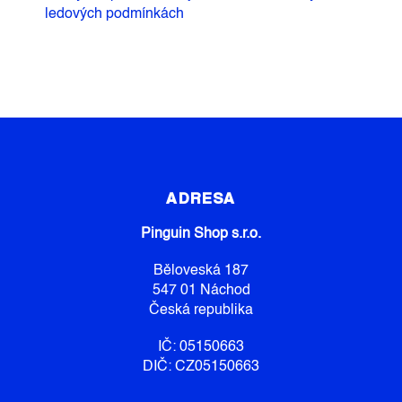
ledových podmínkách
Z
Á
P
ADRESA
A
Pinguin Shop s.r.o.
T
Í
Běloveská 187
547 01 Náchod
Česká republika
IČ: 05150663
DIČ: CZ05150663