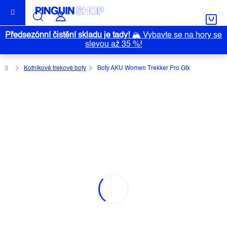
Přejít
na
obsah
Předsezónní čistění skladu je tady!
🏔️
Vybavte se na hory se
slevou až 35 %!
Domů
Kotníkové trekové boty
Boty AKU Women Trekker Pro Gtx
BOTY AKU WOMEN TREKKER PRO
GTX
Průměrné
Neohodnoceno
Podrobnosti hodnocení
Outlet
hodnocení
Značka:
AKU
produktu
je
0,0
z
5
hvězdiček.