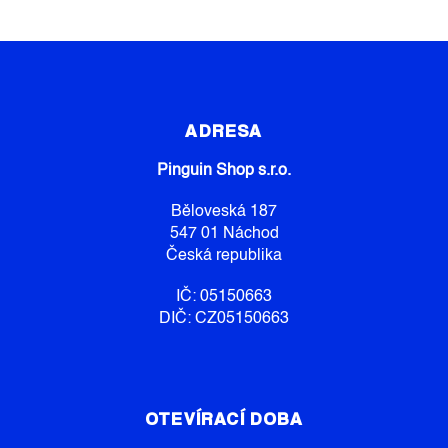
Z
Á
P
ADRESA
A
Pinguin Shop s.r.o.
T
Í
Běloveská 187
547 01 Náchod
Česká republika
IČ: 05150663
DIČ: CZ05150663
OTEVÍRACÍ DOBA