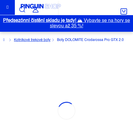
Přejít
na
obsah
Předsezónní čistění skladu je tady!
🏔️
Vybavte se na hory se
slevou až 35 %!
Domů
Kotníkové trekové boty
Boty DOLOMITE Crodarossa Pro GTX 2.0
BOTY DOLOMITE CRODAROSSA
PRO GTX 2.0
Průměrné
Neohodnoceno
Podrobnosti hodnocení
hodnocení
Značka:
DOLOMITE
produktu
je
0,0
z
5
hvězdiček.