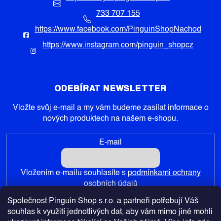
733 707 155
https://www.facebook.com/PinguinShopNachod
https://www.instagram.com/pinguin_shopcz
ODEBÍRAT NEWSLETTER
Vložte svůj e-mail a my vám budeme zasílat informace o
nových produktech na našem e-shopu.
E-mail
Vložením e-mailu souhlasíte s
podmínkami ochrany
osobních údajů
Společnost Pinguin Shop s.r.o. a partneři potřebují Váš
PŘIHLÁSIT SE
souhlas k využití jednotlivých dat, aby vám mimo jiné mohli