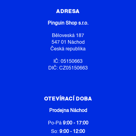
Á
P
ADRESA
A
Pinguin Shop s.r.o.
T
Í
Běloveská 187
547 01 Náchod
Česká republika
IČ: 05150663
DIČ: CZ05150663
OTEVÍRACÍ DOBA
Prodejna Náchod
Po-Pá
9:00 - 17:00
So:
9:00 - 12:00