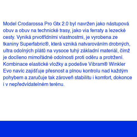
Model Crodarossa Pro Gtx 2.0 byl navržen jako nástupová
obuv a obuv na technické trasy, jako via ferraty a lezecké
cesty. Vyniká prvotřídními vlastnostmi, je vyrobena ze
tkaniny Superfabric®, která vzniká natvarováním drobných,
ultra odolných plátů na vysoce tuhý základní materiál, čímž
je docíleno mimořádné odolnosti proti oděru a protržení.
Kombinace elastické vložky a podešve Vibram® Winkler
Evo navíc zajišťuje přesnost a plnou kontrolu nad každým
pohybem a zaručuje tak zároveň stabilitu i komfort, dokonce
i v nepředvídatelném terénu.
Z