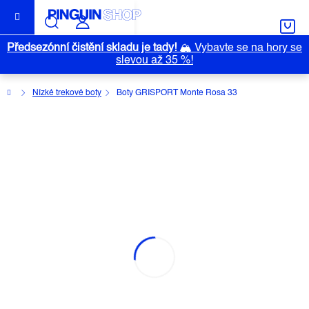
Přejít
na
obsah
Předsezónní čistění skladu je tady!
🏔️
Vybavte se na hory se
slevou až 35 %!
Domů
Nízké trekové boty
Boty GRISPORT Monte Rosa 33
BOTY GRISPORT MONTE ROSA 33
Průměrné
Neohodnoceno
Podrobnosti hodnocení
hodnocení
Značka:
GRISPORT
produktu
je
0,0
z
5
hvězdiček.