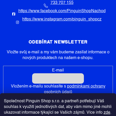
733 707 155
https://www.facebook.com/PinguinShopNachod
https://www.instagram.com/pinguin_shopcz
ODEBÍRAT NEWSLETTER
Vložte svůj e-mail a my vám budeme zasílat informace o
nových produktech na našem e-shopu.
E-mail
Vložením e-mailu souhlasíte s
podmínkami ochrany
osobních údajů
Společnost Pinguin Shop s.r.o. a partneři potřebují Váš
PŘIHLÁSIT SE
souhlas k využití jednotlivých dat, aby vám mimo jiné mohli
ukazovat informace týkající se Vašich zájmů. Více info
zde
.