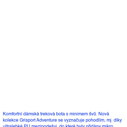
Detailní informace
Velikost
Můžeme doručit do:
Zvolte variantu
3 299 Kč
–3 %
3 199 Kč
Měrná
Zvolte variantu
cena:
Přidat do košíku
Komfortní dámská treková bota s minimem švů. Nová
kolekce Grisport Adventure se vyznačuje pohodlím, mj. díky
ultralehké PU mezipodešvi, do které byly přidány mikro