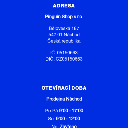
P
ADRESA
A
Pinguin Shop s.r.o.
T
Í
Běloveská 187
547 01 Náchod
Česká republika
IČ: 05150663
DIČ: CZ05150663
OTEVÍRACÍ DOBA
Prodejna Náchod
Po-Pá
9:00 - 17:00
So:
9:00 - 12:00
Ne:
Zavřeno