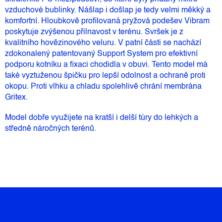
vzduchové bublinky. Nášlap i došlap je tedy velmi měkký a
komfortní. Hloubkově profilovaná pryžová podešev Vibram
poskytuje zvýšenou přilnavost v terénu. Svršek je z
kvalitního hovězinového veluru. V patní části se nachází
zdokonalený patentovaný Support System pro efektivní
podporu kotníku a fixaci chodidla v obuvi. Tento model má
také vyztuženou špičku pro lepší odolnost a ochraně proti
okopu. Proti vlhku a chladu spolehlivě chrání membrána
Gritex.
Model dobře využijete na kratší i delší túry do lehkých a
středně náročných terénů.
Z
Á