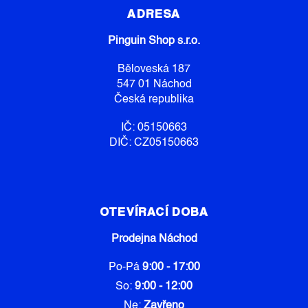
P
ADRESA
A
Pinguin Shop s.r.o.
T
Í
Běloveská 187
547 01 Náchod
Česká republika
IČ: 05150663
DIČ: CZ05150663
OTEVÍRACÍ DOBA
Prodejna Náchod
Po-Pá
9:00 - 17:00
So:
9:00 - 12:00
Ne:
Zavřeno