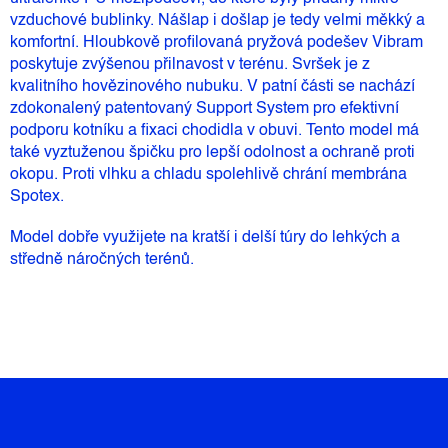
vzduchové bublinky. Nášlap i došlap je tedy velmi měkký a
komfortní. Hloubkově profilovaná pryžová podešev Vibram
poskytuje zvýšenou přilnavost v terénu. Svršek je z
kvalitního hovězinového nubuku. V patní části se nachází
zdokonalený patentovaný Support System pro efektivní
podporu kotníku a fixaci chodidla v obuvi. Tento model má
také vyztuženou špičku pro lepší odolnost a ochraně proti
okopu. Proti vlhku a chladu spolehlivě chrání membrána
Spotex.
Model dobře využijete na kratší i delší túry do lehkých a
středně náročných terénů.
Z
Á