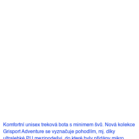
Detailní informace
Velikost
Můžeme doručit do:
Zvolte variantu
3 099 Kč
–3 %
2 999 Kč
Měrná
Zvolte variantu
cena:
Přidat do košíku
Komfortní unisex treková bota s minimem švů. Nová kolekce
Grisport Adventure se vyznačuje pohodlím, mj. díky
ultralehké PU mezipodešvi, do které byly přidány mikro