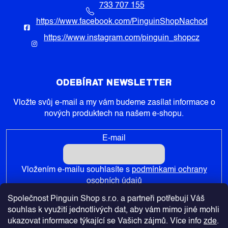
733 707 155
https://www.facebook.com/PinguinShopNachod
https://www.instagram.com/pinguin_shopcz
ODEBÍRAT NEWSLETTER
Vložte svůj e-mail a my vám budeme zasílat informace o
nových produktech na našem e-shopu.
E-mail
Vložením e-mailu souhlasíte s
podmínkami ochrany
osobních údajů
Společnost Pinguin Shop s.r.o. a partneři potřebují Váš
PŘIHLÁSIT SE
souhlas k využití jednotlivých dat, aby vám mimo jiné mohli
ukazovat informace týkající se Vašich zájmů. Více info
zde
.