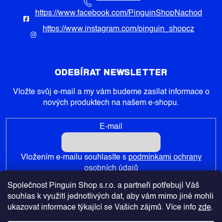
https://www.facebook.com/PinguinShopNachod
https://www.instagram.com/pinguin_shopcz
ODEBÍRAT NEWSLETTER
Vložte svůj e-mail a my vám budeme zasílat informace o
nových produktech na našem e-shopu.
E-mail
Vložením e-mailu souhlasíte s
podmínkami ochrany
osobních údajů
Společnost Pinguin Shop s.r.o. a partneři potřebují Váš
PŘIHLÁSIT SE
souhlas k využití jednotlivých dat, aby vám mimo jiné mohli
ukazovat informace týkající se Vašich zájmů. Více info
zde
.