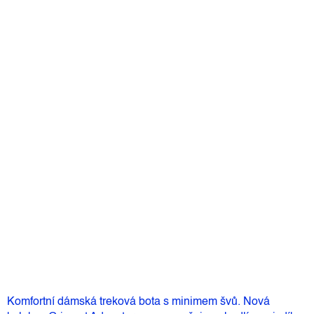
Komfortní dámská treková bota.
Detailní informace
Velikost
Můžeme doručit do:
Zvolte variantu
2 999 Kč
–3 %
2 899 Kč
Měrná
Zvolte variantu
cena:
Přidat do košíku
Komfortní dámská treková bota s minimem švů. Nová