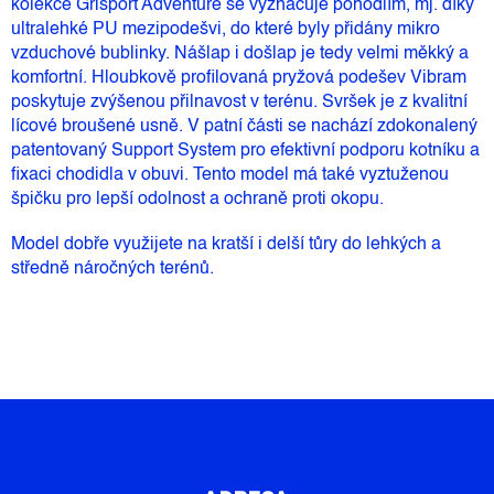
kolekce Grisport Adventure se vyznačuje pohodlím, mj. díky
ultralehké PU mezipodešvi, do které byly přidány mikro
vzduchové bublinky. Nášlap i došlap je tedy velmi měkký a
komfortní. Hloubkově profilovaná pryžová podešev Vibram
poskytuje zvýšenou přilnavost v terénu. Svršek je z kvalitní
lícové broušené usně. V patní části se nachází zdokonalený
patentovaný Support System pro efektivní podporu kotníku a
fixaci chodidla v obuvi. Tento model má také vyztuženou
špičku pro lepší odolnost a ochraně proti okopu.
Model dobře využijete na kratší i delší tůry do lehkých a
středně náročných terénů.
Z
Á