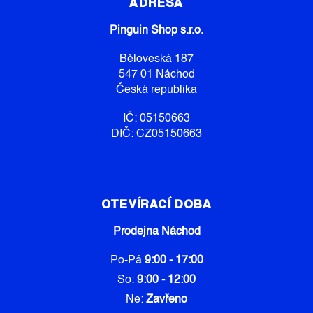
P
ADRESA
A
Pinguin Shop s.r.o.
T
Í
Běloveská 187
547 01 Náchod
Česká republika
IČ: 05150663
DIČ: CZ05150663
OTEVÍRACÍ DOBA
Prodejna Náchod
Po-Pá
9:00 - 17:00
So:
9:00 - 12:00
Ne:
Zavřeno