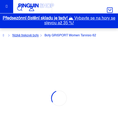
Přejít
na
obsah
Předsezónní čistění skladu je tady!
🏔️
Vybavte se na hory se
slevou až 35 %!
Domů
Nízké trekové boty
Boty GRISPORT Women Tarvisio 62
BOTY GRISPORT WOMEN TARVISIO
62
Průměrné
Neohodnoceno
Podrobnosti hodnocení
hodnocení
Značka:
GRISPORT
produktu
je
0,0
z
5
hvězdiček.