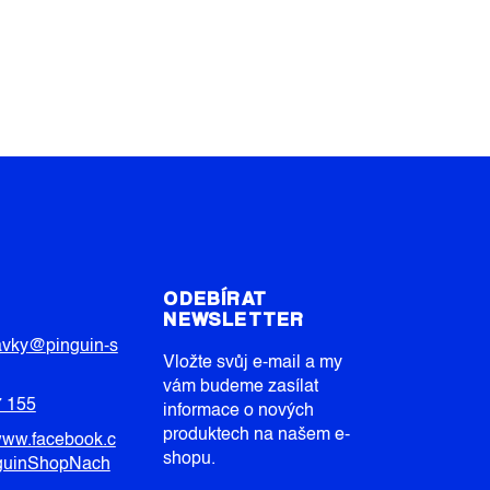
T
ODEBÍRAT
NEWSLETTER
avky
@
pinguin-s
Vložte svůj e-mail a my
vám budeme zasílat
7 155
informace o nových
produktech na našem e-
/www.facebook.c
shopu.
guinShopNach