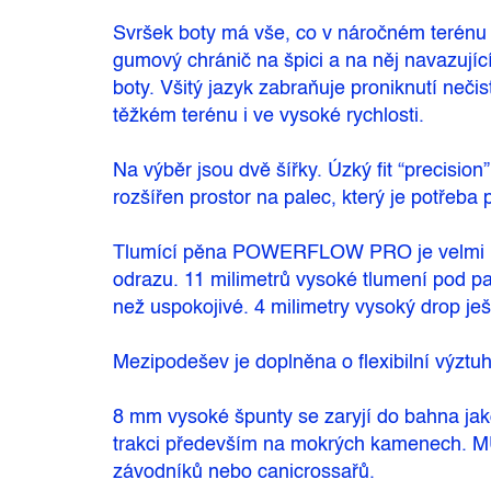
Svršek boty má vše, co v náročném terénu 
gumový chránič na špici a na něj navazujíc
boty. Všitý jazyk zabraňuje proniknutí nečis
těžkém terénu i ve vysoké rychlosti.
Na výběr jsou dvě šířky. Úzký fit “precisio
rozšířen prostor na palec, který je potřeba 
Tlumící pěna POWERFLOW PRO je velmi lehk
odrazu. 11 milimetrů vysoké tlumení pod 
než uspokojivé. 4 milimetry vysoký drop 
Mezipodešev je doplněna o flexibilní výztu
8 mm vysoké špunty se zaryjí do bahna ja
trakci především na mokrých kamenech. M
závodníků nebo canicrossařů.