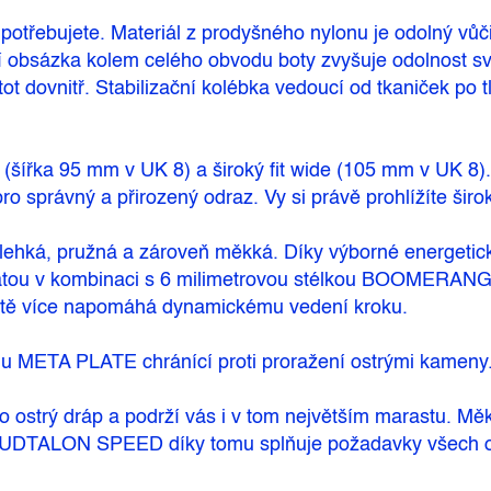
potřebujete. Materiál z prodyšného nylonu je odolný v
í obsázka kolem celého obvodu boty zvyšuje odolnost svrš
tot dovnitř. Stabilizační kolébka vedoucí od tkaniček po 
n” (šířka 95 mm v UK 8) a široký fit wide (105 mm v UK 8
pro správný a přirozený odraz. Vy si právě prohlížíte šir
á, pružná a zároveň měkká. Díky výborné energetické 
patou v kombinaci s 6 milimetrovou stélkou BOOMERANG,
ještě více napomáhá dynamickému vedení kroku.
hu META PLATE chránící proti proražení ostrými kameny. 
ko ostrý dráp a podrží vás i v tom největším marastu.
UDTALON SPEED díky tomu splňuje požadavky všech or