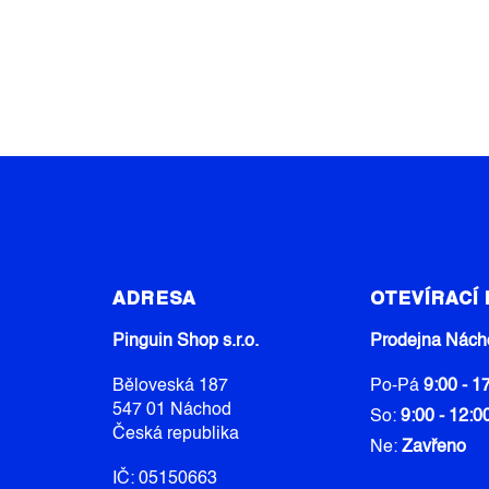
Z
Á
ADRESA
OTEVÍRACÍ
P
A
Pinguin Shop s.r.o.
Prodejna Nách
T
Běloveská 187
Po-Pá
9:00 - 1
Í
547 01 Náchod
So:
9:00 - 12:0
Česká republika
Ne:
Zavřeno
IČ: 05150663