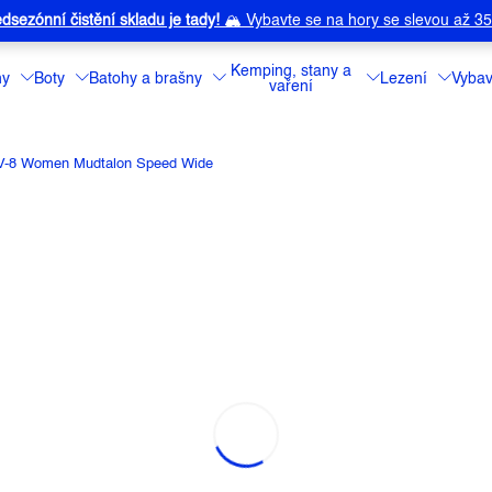
dsezónní čistění skladu je tady!
🏔️
Vybavte se na hory se slevou až 3
Kemping, stany a
ny
Boty
Batohy a brašny
Lezení
Vybav
vaření
V-8 Women Mudtalon Speed Wide
MUDTALON SPEED WIDE
a:
INOV-8
Chcete maximální
terénu? Tak to
Svižná krosovka
Detailní informa