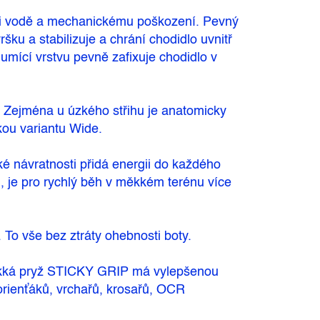
ůči vodě a mechanickému poškození. Pevný
ku a stabilizuje a chrání chodidlo uvnitř
tlumící vrstvu pevně zafixuje chodidlo v
). Zejména u úzkého střihu je anatomicky
okou variantu Wide.
návratnosti přidá energii do každého
 je pro rychlý běh v měkkém terénu více
To vše bez ztráty ohebnosti boty.
 Měkká pryž STICKY GRIP má vylepšenou
ienťáků, vrchařů, krosařů, OCR