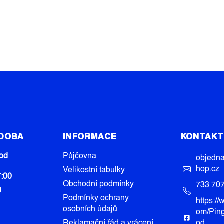
 DOBA
INFORMACE
KONTAK
od
Půjčovna
objedn
hop.cz
Velikostní tabulky
7:00
Obchodní podmínky
733 70
0
Podmínky ochrany
https:/
osobních údajů
om/Pin
Reklamační řád a vrácení
od