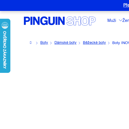
Přejít
Pře
na
obsah
Muži
Že
Domů
Boty
Dámské boty
Běžecké boty
Boty INO
BOTY INOV-8 WOMEN 
Průměrné
Neohodnoceno
Podrobnosti hodnocení
Značk
hodnocení
produktu
je
0,0
z
5
hvězdiček.