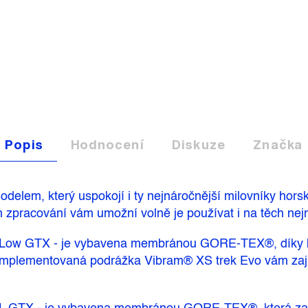
Popis
Hodnocení
Diskuze
Značka
lem, který uspokojí i ty nejnáročnější milovníky horské 
ch zpracování vám umožní volně je používat i na těch nej
 Low GTX - je vybavena membránou GORE-TEX®, díky kt
 implementovaná podrážka Vibram® XS trek Evo vám zaji