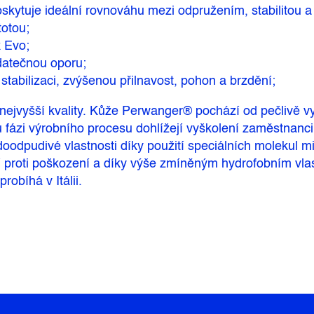
ytuje ideální rovnováhu mezi odpružením, stabilitou a 
otou;
 Evo;
datečnou oporu;
stabilizaci, zvýšenou přilnavost, pohon a brzdění;
ejvyšší kvality. Kůže Perwanger® pochází od pečlivě v
u fázi výrobního procesu dohlížejí vyškolení zaměstnanci
dpudivé vlastnosti díky použití speciálních molekul mik
 proti poškození a díky výše zmíněným hydrofobním vlas
obíhá v Itálii.