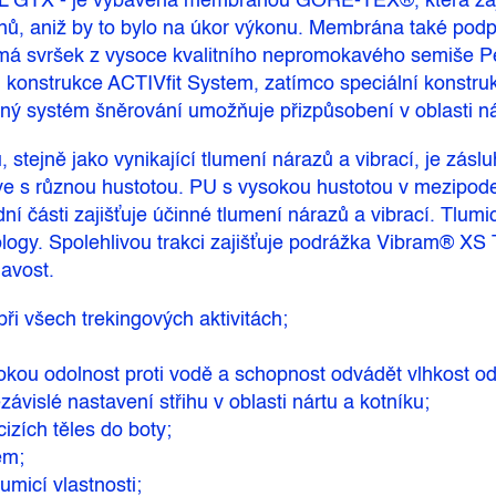
 L GTX - je vybavena membránou GORE-TEX®, která zaj
dnů, aniž by to bylo na úkor výkonu. Membrána také podp
a má svršek z vysoce kvalitního nepromokavého semiše 
u konstrukce ACTIVfit System, zatímco speciální konstruk
ý systém šněrování umožňuje přizpůsobení v oblasti nár
, stejně jako vynikající tlumení nárazů a vibrací, je zá
e s různou hustotou. PU s vysokou hustotou v mezipode
ní části zajišťuje účinné tlumení nárazů a vibrací. Tlum
gy. Spolehlivou trakci zajišťuje podrážka Vibram® XS T
navost.
ři všech trekingových aktivitách;
u odolnost proti vodě a schopnost odvádět vlhkost o
islé nastavení střihu v oblasti nártu a kotníku;
izích těles do boty;
em;
micí vlastnosti;