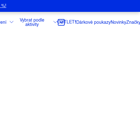
5 %!
Vybrat podle
OUTLET❗️
ení
Dárkové poukazy
Novinky
Značk
aktivity
oty Scarpa Mescalito TRK Low GTX.
ce