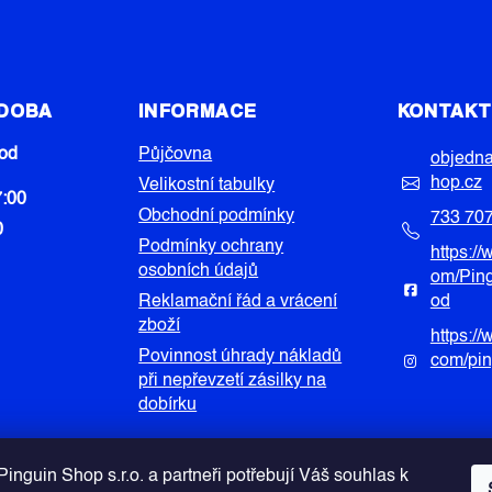
 DOBA
INFORMACE
KONTAK
od
Půjčovna
objedn
hop.cz
Velikostní tabulky
7:00
Obchodní podmínky
733 70
0
Podmínky ochrany
https:/
osobních údajů
om/Pin
Reklamační řád a vrácení
od
zboží
https:/
Povinnost úhrady nákladů
com/pi
při nepřevzetí zásilky na
dobírku
inguin Shop s.r.o. a partneři potřebují Váš souhlas k