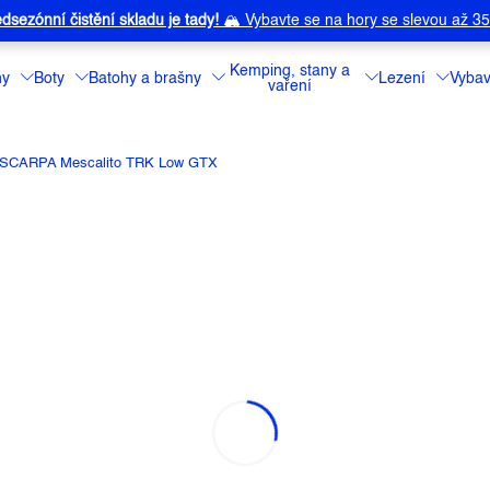
dsezónní čistění skladu je tady!
🏔️
Vybavte se na hory se slevou až 3
Kemping, stany a
ny
Boty
Batohy a brašny
Lezení
Vybav
vaření
 SCARPA Mescalito TRK Low GTX
LITO TRK LOW GTX
í
Značka:
SCARPA
Nízké trekové b
Detailní informa
Barva