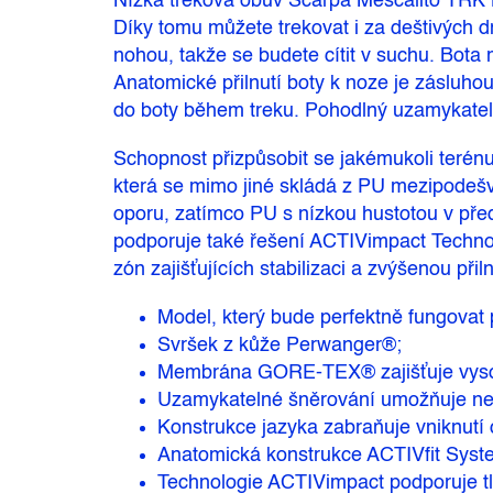
Nízká treková obuv Scarpa Mescalito TRK
Díky tomu můžete trekovat i za deštivých 
nohou, takže se budete cítit v suchu. Bot
Anatomické přilnutí boty k noze je zásluho
do boty během treku. Pohodlný uzamykateln
Schopnost přizpůsobit se jakémukoli terénu
která se mimo jiné skládá z PU mezipodešv
oporu, zatímco PU s nízkou hustotou v před
podporuje také řešení ACTIVimpact Technolo
zón zajišťujících stabilizaci a zvýšenou přil
Model, který bude perfektně fungovat p
Svršek z kůže Perwanger®;
Membrána GORE-TEX® zajišťuje vysoko
Uzamykatelné šněrování umožňuje nezáv
Konstrukce jazyka zabraňuje vniknutí c
Anatomická konstrukce ACTIVfit Syst
Technologie ACTIVimpact podporuje tlu