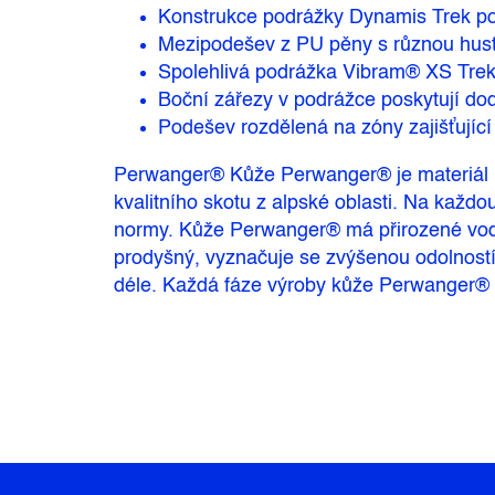
Konstrukce podrážky Dynamis Trek posk
Mezipodešev z PU pěny s různou hust
Spolehlivá podrážka Vibram® XS Trek
Boční zářezy v podrážce poskytují do
Podešev rozdělená na zóny zajišťující 
Perwanger® Kůže Perwanger® je materiál n
kvalitního skotu z alpské oblasti. Na každo
normy. Kůže Perwanger® má přirozené vodoo
prodyšný, vyznačuje se zvýšenou odolností
déle. Každá fáze výroby kůže Perwanger® pr