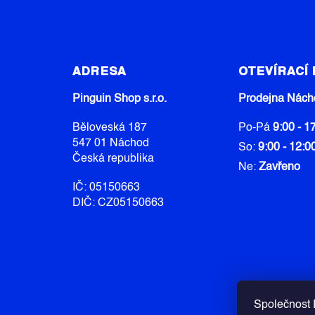
Z
Á
ADRESA
OTEVÍRACÍ
P
A
Pinguin Shop s.r.o.
Prodejna Nách
T
Běloveská 187
Po-Pá
9:00 - 1
Í
547 01 Náchod
So:
9:00 - 12:0
Česká republika
Ne:
Zavřeno
IČ: 05150663
DIČ: CZ05150663
Společnost P