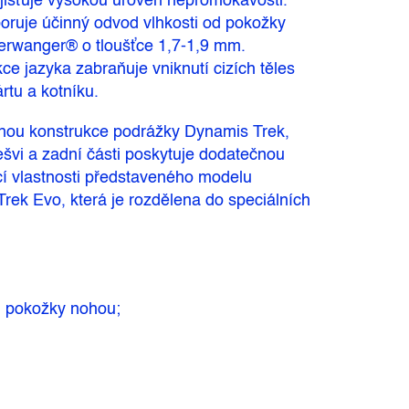
išťuje vysokou úroveň nepromokavosti.
oruje účinný odvod vlhkosti od pokožky
Perwanger® o tloušťce 1,7-1,9 mm.
ce jazyka zabraňuje vniknutí cizích těles
tu a kotníku.
sluhou konstrukce podrážky Dynamis Trek,
švi a zadní části poskytuje dodatečnou
icí vlastnosti představeného modelu
rek Evo, která je rozdělena do speciálních
d pokožky nohou;