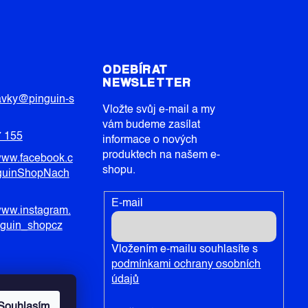
T
ODEBÍRAT
NEWSLETTER
avky
@
pinguin-s
Vložte svůj e-mail a my
vám budeme zasílat
7 155
informace o nových
produktech na našem e-
/www.facebook.c
shopu.
guinShopNach
E-mail
/www.instagram.
nguin_shopcz
Vložením e-mailu souhlasíte s
podmínkami ochrany osobních
údajů
Souhlasím