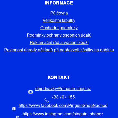
INFORMACE
Půjčovna
Velikostní tabulky
Obchodní podmínky
Podmínky ochrany osobních údajů
Reklamační řád a vrácení zboží
Povinnost úhrady nákladů při nepřevzetí zásilky na dobírku
KONTAKT
objednavky
@
pinguin-shop.cz
733 707 155
https://www.facebook.com/PinguinShopNachod
https://www.instagram.com/pinguin_shopcz