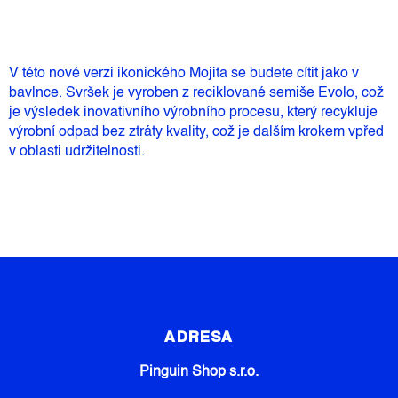
V této nové verzi ikonického Mojita se budete cítit jako v
bavlnce. Svršek je vyroben z reciklované semiše Evolo, což
je výsledek inovativního výrobního procesu, který recykluje
výrobní odpad bez ztráty kvality, což je dalším krokem vpřed
v oblasti udržitelnosti.
Z
Á
P
ADRESA
A
Pinguin Shop s.r.o.
T