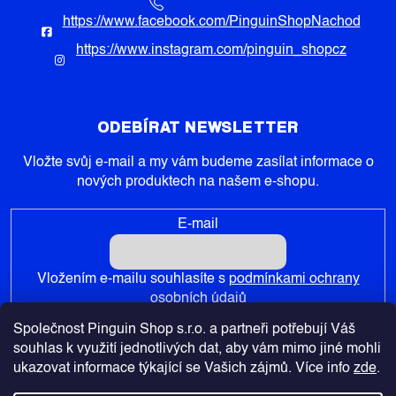
https://www.facebook.com/PinguinShopNachod
https://www.instagram.com/pinguin_shopcz
ODEBÍRAT NEWSLETTER
Vložte svůj e-mail a my vám budeme zasílat informace o
nových produktech na našem e-shopu.
E-mail
Vložením e-mailu souhlasíte s
podmínkami ochrany
osobních údajů
Společnost Pinguin Shop s.r.o. a partneři potřebují Váš
PŘIHLÁSIT SE
souhlas k využití jednotlivých dat, aby vám mimo jiné mohli
ukazovat informace týkající se Vašich zájmů. Více info
zde
.