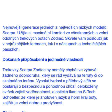
Nejnovější generace jedněch z nejtvrdších nízkých modelů
Scarpa. Užijte si maximální komfort ve všestranných a velmi
odolných trekových botách Zodiac. Skvěle vám poslouží jak
v nejrůznějších terénech, tak i v nástupech a techničtějších
pasážích.
Dokonalé přizpůsobení a jedinečné vlastnosti
Trekovky Scarpa Zodiac by neměly chybět ve výbavě
žádného dobrodruha, který se rád vydává na ferraty či do
skalnatého terénu. Vysoká tvrdost a přiléhavý střih se
postarají o bezpečnou a pohodlnou chůzi, celokožený
svršek zajistí voděodolnost, elastická tkanina S-Tech
Schoeller, ze které je zhotoven jazyk a horní kraj boty,
zajišťuje velmi dobrou prodyšnost.