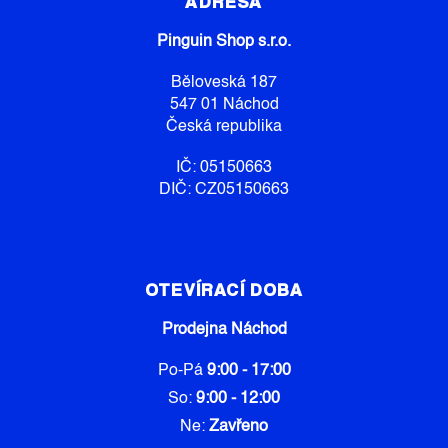
P
ADRESA
A
Pinguin Shop s.r.o.
T
Í
Běloveská 187
547 01 Náchod
Česká republika
IČ: 05150663
DIČ: CZ05150663
OTEVÍRACÍ DOBA
Prodejna Náchod
Po-Pá
9:00 - 17:00
So:
9:00 - 12:00
Ne:
Zavřeno