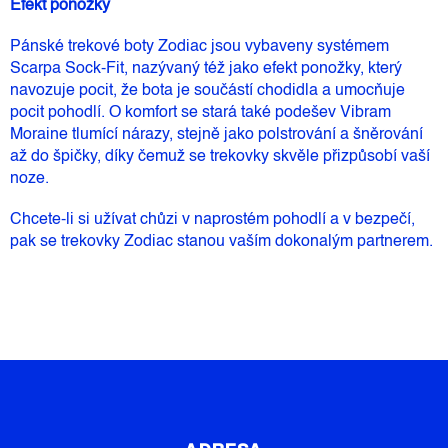
Efekt ponožky
Pánské trekové boty Zodiac jsou vybaveny systémem
Scarpa Sock-Fit, nazývaný též jako efekt ponožky, který
navozuje pocit, že bota je součástí chodidla a umocňuje
pocit pohodlí. O komfort se stará také podešev Vibram
Moraine tlumící nárazy, stejně jako polstrování a šněrování
až do špičky, díky čemuž se trekovky skvěle přizpůsobí vaší
noze.
Chcete-li si užívat chůzi v naprostém pohodlí a v bezpečí,
pak se trekovky Zodiac stanou vaším dokonalým partnerem.
Z
Á