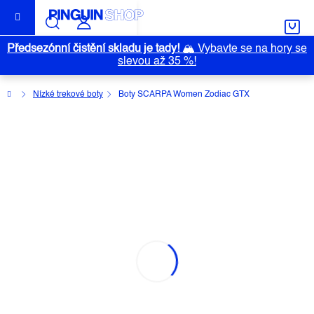
Přejít
na
obsah
Předsezónní čistění skladu je tady!
🏔️
Vybavte se na hory se
slevou až 35 %!
Domů
Nízké trekové boty
Boty SCARPA Women Zodiac GTX
BOTY SCARPA WOMEN ZODIAC
GTX
Průměrné
Neohodnoceno
Podrobnosti hodnocení
Značka:
SCARPA
hodnocení
produktu
je
0,0
z
5
hvězdiček.