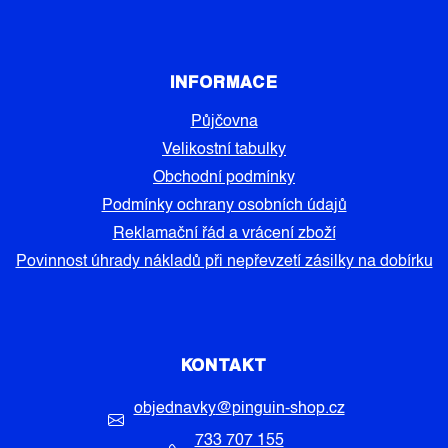
INFORMACE
Půjčovna
Velikostní tabulky
Obchodní podmínky
Podmínky ochrany osobních údajů
Reklamační řád a vrácení zboží
Povinnost úhrady nákladů při nepřevzetí zásilky na dobírku
KONTAKT
objednavky
@
pinguin-shop.cz
733 707 155