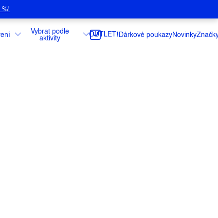
5 %!
Vybrat podle
OUTLET❗️
ení
Dárkové poukazy
Novinky
Značk
aktivity
ní brýle Bold.
ce
do:
11.8.2026