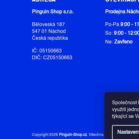
P
A
Pinguin Shop s.r.o.
Prodejna Nách
T
Běloveská 187
Po-Pá
9:00 - 1
Í
547 01 Náchod
So:
9:00 - 12:0
Česká republika
Ne:
Zavřeno
IČ: 05150663
DIČ: CZ05150663
Společnost P
využití jedn
týkající se 
Nastaven
Copyright 2026
Pinguin-Shop.cz
. Všechna práva vyhrazena.