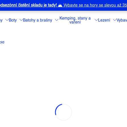
dsezónní čistění skladu je tady!
🏔️
Vybavte se na hory se slevou až 3
Kemping, stany a
ny
Boty
Batohy a brašny
Lezení
Vybav
vaření
old
a:
3F VISION
Sportovní sluneč
Detailní informa
Můžeme doručit 
559 Kč
–8 %