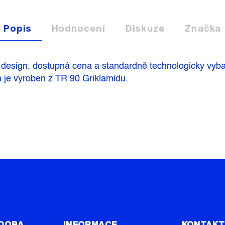
Popis
Hodnocení
Diskuze
Značka
í design, dostupná cena a standardně technologicky vyba
m je vyroben z TR 90 Griklamidu.
 DOBA
INFORMACE
KONTAK