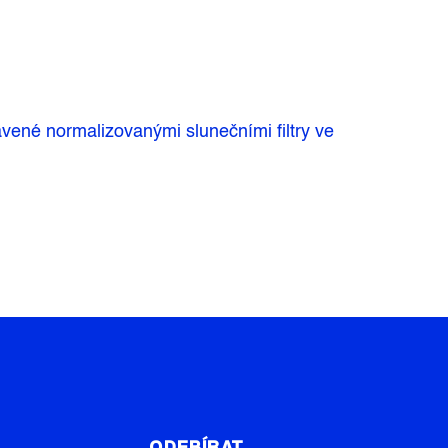
vené normalizovanými slunečními filtry ve
T
ODEBÍRAT