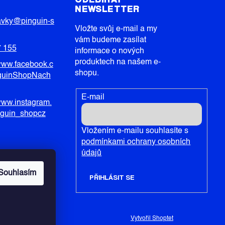
NEWSLETTER
avky
@
pinguin-s
Vložte svůj e-mail a my
vám budeme zasílat
7 155
informace o nových
produktech na našem e-
/www.facebook.c
shopu.
guinShopNach
E-mail
/www.instagram.
nguin_shopcz
Vložením e-mailu souhlasíte s
podmínkami ochrany osobních
údajů
Souhlasím
PŘIHLÁSIT SE
Vytvořil Shoptet