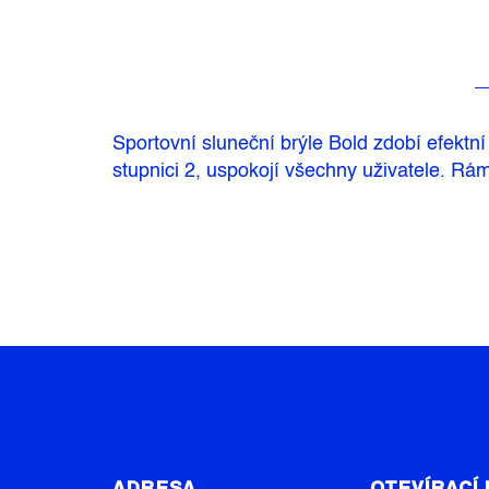
Sportovní sluneční brýle Bold zdobí efektn
stupnici 2, uspokojí všechny uživatele. Rá
Z
Á
ADRESA
OTEVÍRACÍ