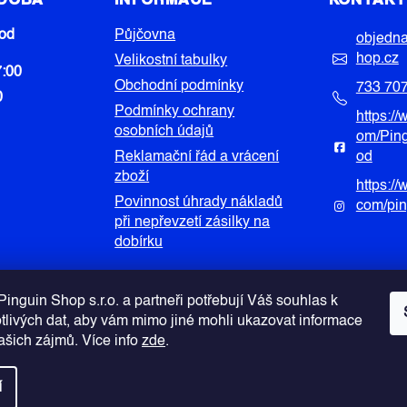
od
Půjčovna
objedn
hop.cz
Velikostní tabulky
7:00
Obchodní podmínky
733 70
0
Podmínky ochrany
https:/
osobních údajů
om/Pin
Reklamační řád a vrácení
od
zboží
https:/
Povinnost úhrady nákladů
com/pi
při nepřevzetí zásilky na
dobírku
inguin Shop s.r.o. a partneři potřebují Váš souhlas k
otlivých dat, aby vám mimo jiné mohli ukazovat informace
Vašich zájmů. Více info
zde
.
í