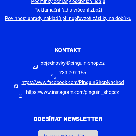
Podmínky ochrany osobních údajů
Reklamační řád a vrácení zboží
Povinnost úhrady nákladů při nepřevzetí zásilky na dobírku
KONTAKT
objednavky
@
pinguin-shop.cz
733 707 155
https://www.facebook.com/PinguinShopNachod
https://www.instagram.com/pinguin_shopcz
ODEBÍRAT NEWSLETTER