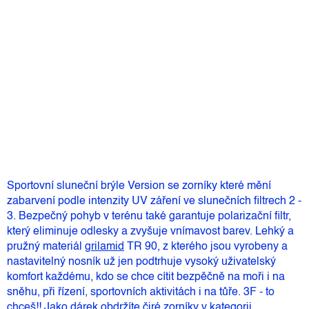
Můžeme doručit do:
10.8.2026
1 599 Kč
–10 %
1 439 Kč
Měrná
Skladem
(1 ks)
cena:
Přidat do košíku
Sportovní sluneční brýle Version se zorníky které mění
zabarvení podle intenzity UV záření ve slunečních filtrech 2 -
3. Bezpečný pohyb v terénu také garantuje polarizační filtr,
který eliminuje odlesky a zvyšuje vnímavost barev. Lehký a
pružný materiál
grilamid
TR 90, z kterého jsou vyrobeny a
nastavitelný nosník už jen podtrhuje vysoký uživatelský
komfort každému, kdo se chce cítit bezpěčně na moři i na
sněhu, při řízení, sportovních aktivitách i na tůře. 3F - to
chceš!! Jako dárek obdržíte čiré zorníky v kategorii