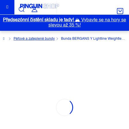
Přejít
na
obsah
Předsezónní čistění skladu je tady!
🏔️
Vybavte se na hory se
slevou až 35 %!
Domů
Péřové a zateplené bundy
Bunda BERGANS Y Lightline Weightless Down Hood
BUNDA BERGANS Y LIGHTLINE
WEIGHTLESS DOWN HOOD
Průměrné
Neohodnoceno
Podrobnosti hodnocení
hodnocení
Značka:
BERGANS
produktu
je
0,0
z
5
hvězdiček.