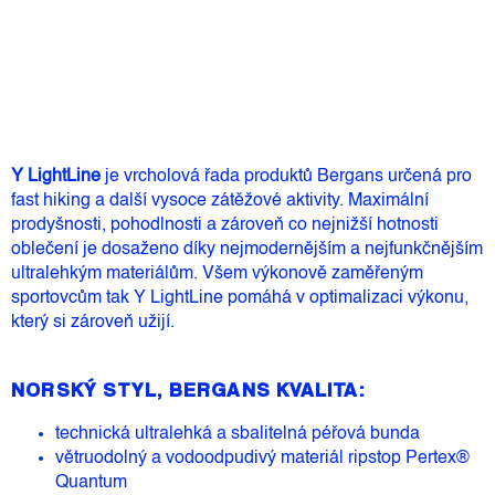
cena:
Přidat do košíku
Y LightLine
je vrcholová řada produktů Bergans určená pro
fast hiking a další vysoce zátěžové aktivity. Maximální
prodyšnosti, pohodlnosti a zároveň co nejnižší hotnosti
oblečení je dosaženo díky nejmodernějším a nejfunkčnějším
ultralehkým materiálům. Všem výkonově zaměřeným
sportovcům tak Y LightLine pomáhá v optimalizaci výkonu,
který si zároveň užijí.
NORSKÝ STYL, BERGANS KVALITA:
technická ultralehká a sbalitelná péřová bunda
větruodolný a vodoodpudivý materiál ripstop Pertex®
Quantum