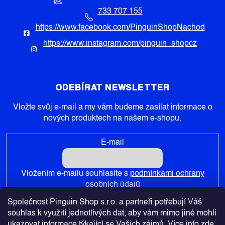
733 707 155
https://www.facebook.com/PinguinShopNachod
https://www.instagram.com/pinguin_shopcz
ODEBÍRAT NEWSLETTER
Vložte svůj e-mail a my vám budeme zasílat informace o
nových produktech na našem e-shopu.
E-mail
Vložením e-mailu souhlasíte s
podmínkami ochrany
osobních údajů
Společnost Pinguin Shop s.r.o. a partneři potřebují Váš
PŘIHLÁSIT SE
souhlas k využití jednotlivých dat, aby vám mimo jiné mohli
ukazovat informace týkající se Vašich zájmů. Více info
zde
.