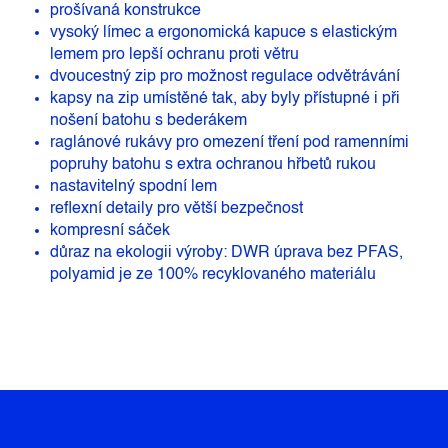
prošívaná konstrukce
vysoký límec a ergonomická kapuce s elastickým
lemem pro lepší ochranu proti větru
dvoucestný zip pro možnost regulace odvětrávání
kapsy na zip umístěné tak, aby byly přístupné i při
nošení batohu s bederákem
raglánové rukávy pro omezení tření pod ramenními
popruhy batohu s extra ochranou hřbetů rukou
nastavitelný spodní lem
reflexní detaily pro větší bezpečnost
kompresní sáček
důraz na ekologii výroby: DWR úprava bez PFAS,
polyamid je ze 100% recyklovaného materiálu
Z