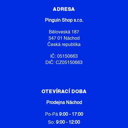
Á
P
ADRESA
A
Pinguin Shop s.r.o.
T
Í
Běloveská 187
547 01 Náchod
Česká republika
IČ: 05150663
DIČ: CZ05150663
OTEVÍRACÍ DOBA
Prodejna Náchod
Po-Pá
9:00 - 17:00
So:
9:00 - 12:00