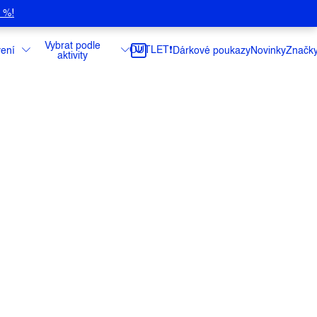
5 %!
Vybrat podle
OUTLET❗️
ení
Dárkové poukazy
Novinky
Značk
aktivity
 bunda od americké značky Black
uje extra odolný Rip Stop materiál a
aLoft Gold s prodyšnými a strečovými
 podpaží a zad.