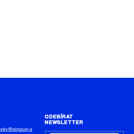
T
ODEBÍRAT
NEWSLETTER
avky
@
pinguin-s