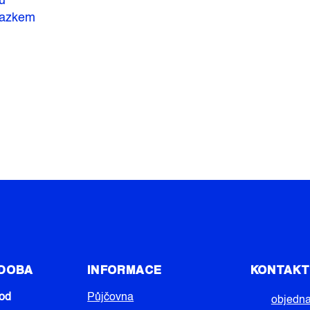
u
azkem
 DOBA
INFORMACE
KONTAK
od
Půjčovna
objedn