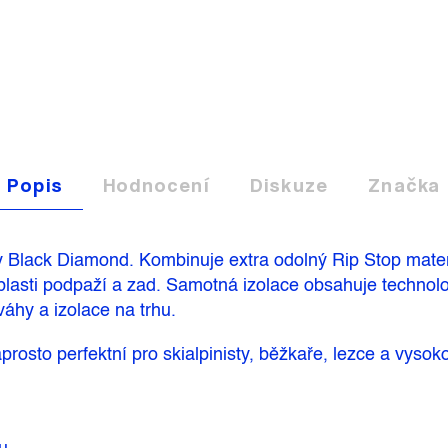
Popis
Hodnocení
Diskuze
Značka
Black Diamond. Kombinuje extra odolný Rip Stop materi
blasti podpaží a zad. Samotná izolace obsahuje technolo
áhy a izolace na trhu.
osto perfektní pro skialpinisty, běžkaře,
lezce
a vysoko