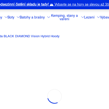
dsezónní čistění skladu je tady!
🏔️
Vybavte se na hory se slevou až 3
Kemping, stany a
ny
Boty
Batohy a brašny
Lezení
Vybav
vaření
da BLACK DIAMOND Vision Hybrid Hoody
D VISION HYBRID HOODY
a:
BLACK DIAMOND
Pánská hybridní
Diamond. Kombin
izolaci 60g Prim
částmi v oblasti