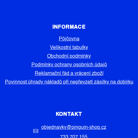
INFORMACE
Půjčovna
Velikostní tabulky
Obchodní podmínky
Podmínky ochrany osobních údajů
Reklamační řád a vrácení zboží
Povinnost úhrady nákladů při nepřevzetí zásilky na dobírku
KONTAKT
objednavky
@
pinguin-shop.cz
733 707 155