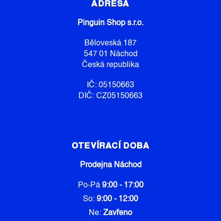
P
ADRESA
A
Pinguin Shop s.r.o.
T
Í
Běloveská 187
547 01 Náchod
Česká republika
IČ: 05150663
DIČ: CZ05150663
OTEVÍRACÍ DOBA
Prodejna Náchod
Po-Pá
9:00 - 17:00
So:
9:00 - 12:00
Ne:
Zavřeno