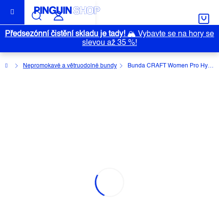
Přejít
na
obsah
Předsezónní čistění skladu je tady!
🏔️
Vybavte se na hory se
slevou až 35 %!
Domů
Nepromokavé a větruodolné bundy
Bunda CRAFT Women Pro Hydro 2
BUNDA CRAFT WOMEN PRO
HYDRO 2
Průměrné
Neohodnoceno
Podrobnosti hodnocení
Outlet
hodnocení
Značka:
CRAFT
produktu
je
0,0
z
5
hvězdiček.