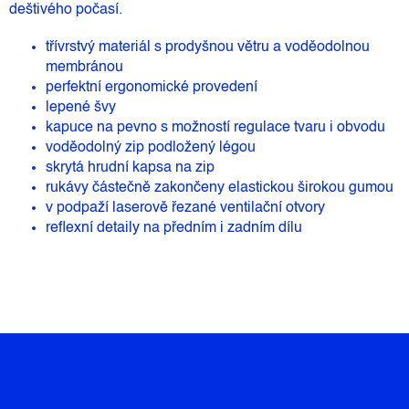
deštivého počasí.
třívrstvý materiál s prodyšnou větru a voděodolnou
membránou
perfektní ergonomické provedení
lepené švy
kapuce na pevno s možností regulace tvaru i obvodu
voděodolný zip podložený légou
skrytá hrudní kapsa na zip
rukávy částečně zakončeny elastickou širokou gumou
v podpaží laserově řezané ventilační otvory
reflexní detaily na předním i zadním dílu
Z
Á