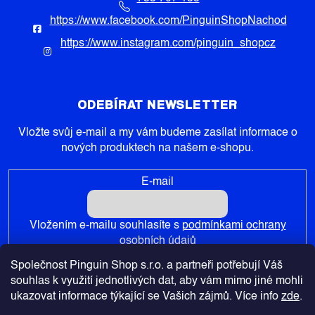
https://www.facebook.com/PinguinShopNachod
https://www.instagram.com/pinguin_shopcz
ODEBÍRAT NEWSLETTER
Vložte svůj e-mail a my vám budeme zasílat informace o
nových produktech na našem e-shopu.
E-mail
Vložením e-mailu souhlasíte s
podmínkami ochrany
osobních údajů
Společnost Pinguin Shop s.r.o. a partneři potřebují Váš
PŘIHLÁSIT SE
souhlas k využití jednotlivých dat, aby vám mimo jiné mohli
ukazovat informace týkající se Vašich zájmů. Více info
zde
.