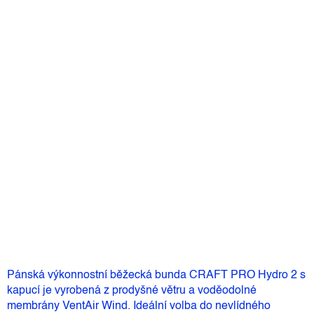
Barva
Velikost
Můžeme doručit do:
11.8.2026
4 890 Kč
–28 %
3 490 Kč
Měrná
Skladem
(1 ks)
cena:
Přidat do košíku
Pánská výkonnostní běžecká bunda CRAFT PRO Hydro 2 s
kapucí je vyrobená z prodyšné větru a voděodolné
membrány VentAir Wind. Ideální volba do nevlídného