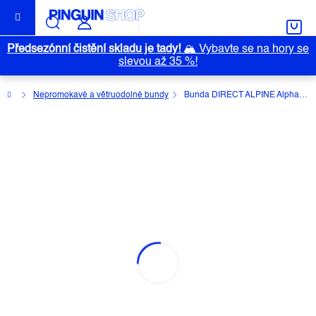
Přejít
na
obsah
Předsezónní čistění skladu je tady!
🏔️
Vybavte se na hory se
slevou až 35 %!
Domů
Nepromokavé a větruodolné bundy
Bunda DIRECT ALPINE Alpha 4.0
BUNDA DIRECT ALPINE ALPHA 4.0
Průměrné
Neohodnoceno
Podrobnosti hodnocení
hodnocení
Značka:
DIRECT ALPINE
produktu
je
0,0
z
5
hvězdiček.