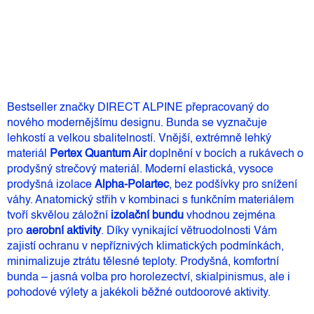
Přidat do košíku
Bestseller značky DIRECT ALPINE přepracovaný do
nového modernějšímu designu. Bunda se vyznačuje
lehkostí a velkou sbalitelností.
Vnější, extrémně lehký
materiál
Pertex Quantum Air
doplnění v bocích a rukávech o
prodyšný strečový materiál. Moderní elastická, vysoce
prodyšná izolace
Alpha-Polartec
, bez podšívky pro snížení
váhy. Anatomický střih v kombinaci s funkčním materiálem
tvoří skvělou záložní
izolační bundu
vhodnou zejména
pro
aerobní aktivity
. Díky vynikající větruodolnosti Vám
zajistí ochranu v nepříznivých klimatických podmínkách,
minimalizuje ztrátu tělesné teploty. Prodyšná, komfortní
bunda – jasná volba pro horolezectví, skialpinismus, ale i
pohodové výlety a jakékoli běžné outdoorové aktivity.