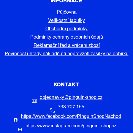
INFORMACE
Půjčovna
Velikostní tabulky
Obchodní podmínky
Podmínky ochrany osobních údajů
Reklamační řád a vrácení zboží
Povinnost úhrady nákladů při nepřevzetí zásilky na dobírku
KONTAKT
objednavky
@
pinguin-shop.cz
733 707 155
https://www.facebook.com/PinguinShopNachod
https://www.instagram.com/pinguin_shopcz