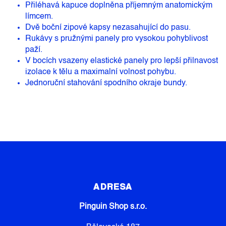
Přiléhavá kapuce doplněna příjemným anatomickým
límcem.
Dvě boční zipové kapsy nezasahující do pasu.
Rukávy s pružnými panely pro vysokou pohyblivost
paží.
V bocích vsazeny elastické panely pro lepší přilnavost
izolace k tělu a maximalní volnost pohybu.
Jednoruční stahování spodního okraje bundy.
Z
Á
P
ADRESA
A
Pinguin Shop s.r.o.
T
Í