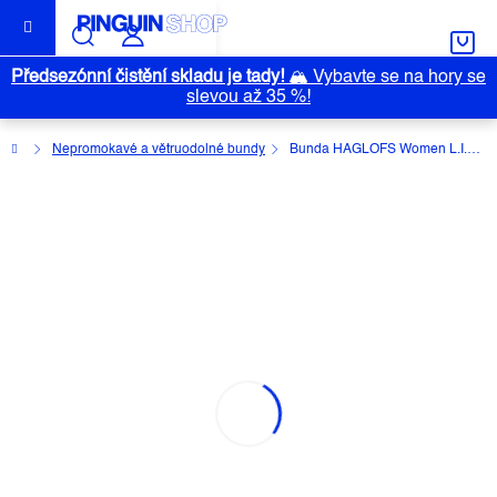
Přejít
na
obsah
Předsezónní čistění skladu je tady!
🏔️
Vybavte se na hory se
slevou až 35 %!
Domů
Nepromokavé a větruodolné bundy
Bunda HAGLOFS Women L.I.M Proof
BUNDA HAGLOFS WOMEN L.I.M
PROOF
Průměrné
Neohodnoceno
Podrobnosti hodnocení
hodnocení
Značka:
HAGLOFS
produktu
je
0,0
z
5
hvězdiček.