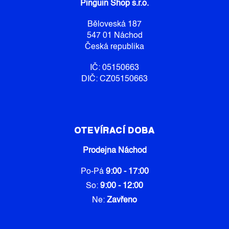
Pinguin Shop s.r.o.
T
Í
Běloveská 187
547 01 Náchod
Česká republika
IČ: 05150663
DIČ: CZ05150663
OTEVÍRACÍ DOBA
Prodejna Náchod
Po-Pá
9:00 - 17:00
So:
9:00 - 12:00
Ne:
Zavřeno