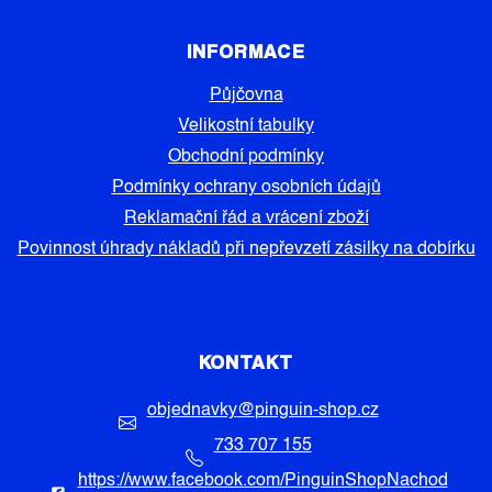
INFORMACE
Půjčovna
Velikostní tabulky
Obchodní podmínky
Podmínky ochrany osobních údajů
Reklamační řád a vrácení zboží
Povinnost úhrady nákladů při nepřevzetí zásilky na dobírku
KONTAKT
objednavky
@
pinguin-shop.cz
733 707 155
https://www.facebook.com/PinguinShopNachod