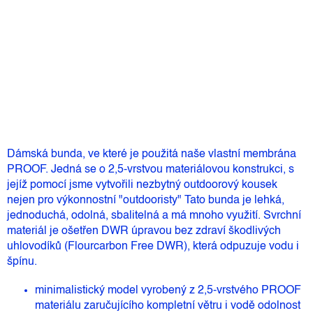
4 690 Kč
Měrná
Zvolte variantu
cena:
Přidat do košíku
Dámská bunda, ve které je použitá naše vlastní membrána
PROOF. Jedná se o 2,5-vrstvou materiálovou konstrukci, s
jejíž pomocí jsme vytvořili nezbytný outdoorový kousek
nejen pro výkonnostní "outdooristy" Tato bunda je lehká,
jednoduchá, odolná, sbalitelná a má mnoho využití. Svrchní
materiál je ošetřen DWR úpravou bez zdraví škodlivých
uhlovodíků (Flourcarbon Free DWR), která odpuzuje vodu i
špínu.
minimalistický model vyrobený z 2,5-vrstvého PROOF
materiálu zaručujícího kompletní větru i vodě odolnost