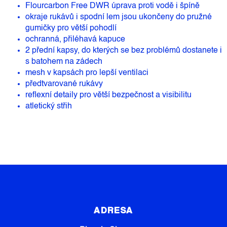
Flourcarbon Free DWR úprava proti vodě i špíně
okraje rukávů i spodní lem jsou ukončeny do pružné
gumičky pro větší pohodlí
ochranná, přiléhavá kapuce
2 přední kapsy, do kterých se bez problémů dostanete i
s batohem na zádech
mesh v kapsách pro lepší ventilaci
předtvarované rukávy
reflexní detaily pro větší bezpečnost a visibilitu
atletický střih
Z
Á
P
ADRESA
A