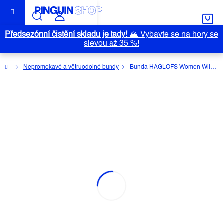
Přejít
na
obsah
Předsezónní čistění skladu je tady!
🏔️
Vybavte se na hory se
slevou až 35 %!
Domů
Nepromokavé a větruodolné bundy
Bunda HAGLOFS Women Wilda GTX Parka
BUNDA HAGLOFS WOMEN WILDA
GTX PARKA
Průměrné
Neohodnoceno
Podrobnosti hodnocení
hodnocení
Značka:
HAGLOFS
produktu
je
0,0
z
5
hvězdiček.