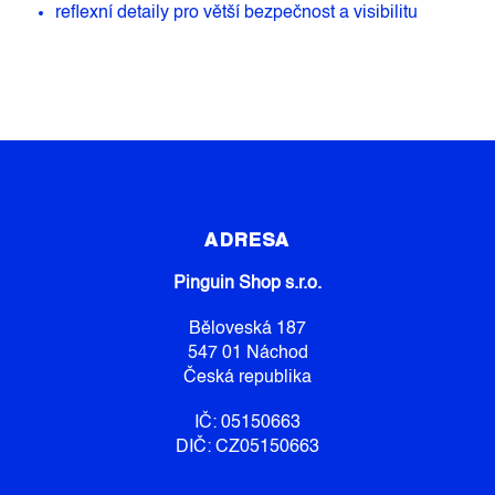
reflexní detaily pro větší bezpečnost a visibilitu
Z
Á
P
ADRESA
A
Pinguin Shop s.r.o.
T
Í
Běloveská 187
547 01 Náchod
Česká republika
IČ: 05150663
DIČ: CZ05150663