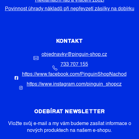
Reklamační řád a vrácení zboží
Povinnost úhrady nákladů při nepřevzetí zásilky na dobírku
KONTAKT
objednavky
@
pinguin-shop.cz
733 707 155
https://www.facebook.com/PinguinShopNachod
https://www.instagram.com/pinguin_shopcz
ODEBÍRAT NEWSLETTER
Vložte svůj e-mail a my vám budeme zasílat informace o
nových produktech na našem e-shopu.