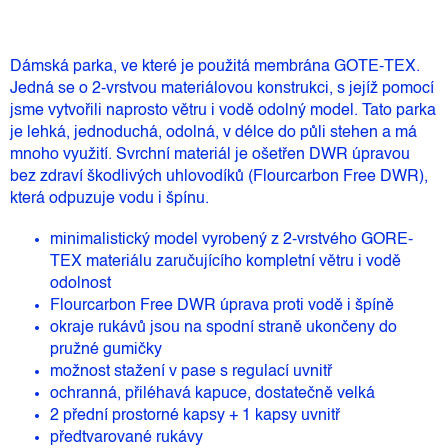
Dámská parka, ve které je použitá membrána GOTE-TEX.
Jedná se o 2-vrstvou materiálovou konstrukci, s jejíž pomocí
jsme vytvořili naprosto větru i vodě odolný model. Tato parka
je lehká, jednoduchá, odolná, v délce do půli stehen a má
mnoho využití. Svrchní materiál je ošetřen DWR úpravou
bez zdraví škodlivých uhlovodíků (Flourcarbon Free DWR),
která odpuzuje vodu i špínu.
minimalistický model vyrobený z 2-vrstvého GORE-
TEX materiálu zaručujícího kompletní větru i vodě
odolnost
Flourcarbon Free DWR úprava proti vodě i špíně
okraje rukávů jsou na spodní straně ukončeny do
pružné gumičky
možnost stažení v pase s regulací uvnitř
ochranná, přiléhavá kapuce, dostatečně velká
2 přední prostorné kapsy + 1 kapsy uvnitř
předtvarované rukávy