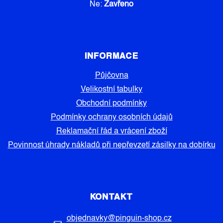
Ne:
Zavřeno
INFORMACE
Půjčovna
Velikostní tabulky
Obchodní podmínky
Podmínky ochrany osobních údajů
Reklamační řád a vrácení zboží
Povinnost úhrady nákladů při nepřevzetí zásilky na dobírku
KONTAKT
objednavky
@
pinguin-shop.cz