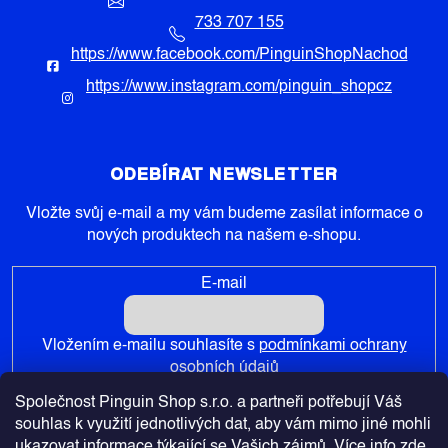
733 707 155
https://www.facebook.com/PinguinShopNachod
https://www.instagram.com/pinguin_shopcz
ODEBÍRAT NEWSLETTER
Vložte svůj e-mail a my vám budeme zasílat informace o
nových produktech na našem e-shopu.
E-mail
Vložením e-mailu souhlasíte s
podmínkami ochrany
osobních údajů
Společnost Pinguin Shop s.r.o. a partneři potřebují Váš
PŘIHLÁSIT SE
souhlas k využití jednotlivých dat, aby vám mimo jiné mohli
ukazovat informace týkající se Vašich zájmů. Více info
zde
.