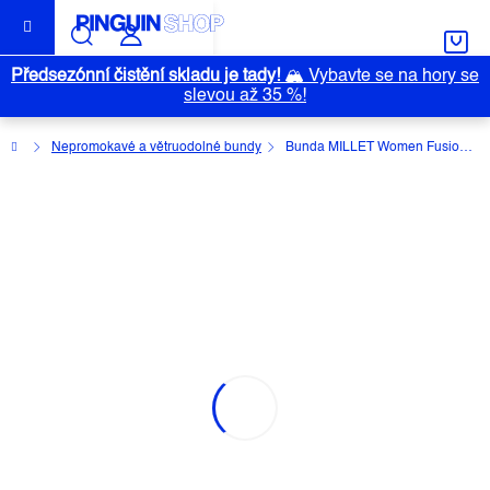
Přejít
na
obsah
Předsezónní čistění skladu je tady!
🏔️
Vybavte se na hory se
slevou až 35 %!
Domů
Nepromokavé a větruodolné bundy
Bunda MILLET Women Fusion XCS Hoodie
BUNDA MILLET WOMEN FUSION
XCS HOODIE
Průměrné
Neohodnoceno
Podrobnosti hodnocení
Outlet
hodnocení
Značka:
MILLET
produktu
je
0,0
z
5
hvězdiček.