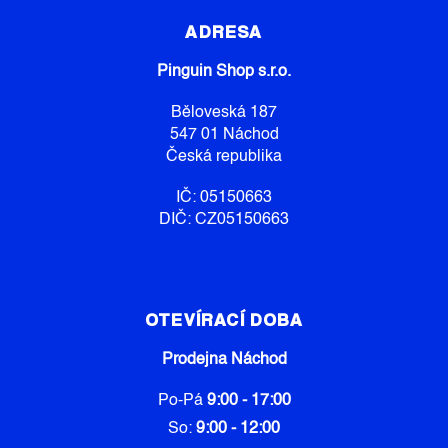
Á
P
ADRESA
A
Pinguin Shop s.r.o.
T
Í
Běloveská 187
547 01 Náchod
Česká republika
IČ: 05150663
DIČ: CZ05150663
OTEVÍRACÍ DOBA
Prodejna Náchod
Po-Pá
9:00 - 17:00
So:
9:00 - 12:00