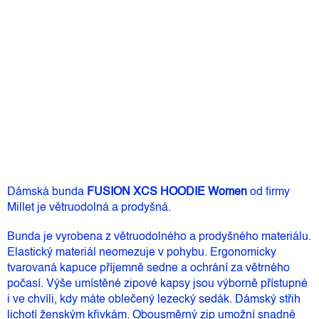
Můžeme doručit do:
10.8.2026
3 899 Kč
–38 %
2 390 Kč
Měrná
Skladem
(1 ks)
cena:
Přidat do košíku
Dámská bunda
FUSION XCS HOODIE Women
od firmy
Millet je větruodolná a prodyšná.
Bunda je vyrobena z větruodolného a prodyšného materiálu.
Elastický materiál neomezuje v pohybu. Ergonomicky
tvarovaná kapuce příjemně sedne a ochrání za větrného
počasí. Výše umístěné zipové kapsy jsou výborně přístupné
i ve chvíli, kdy máte oblečený
lezecký sedák. Dámský střih
lichotí ženským křivkám. Obousměrný zip umožní snadné