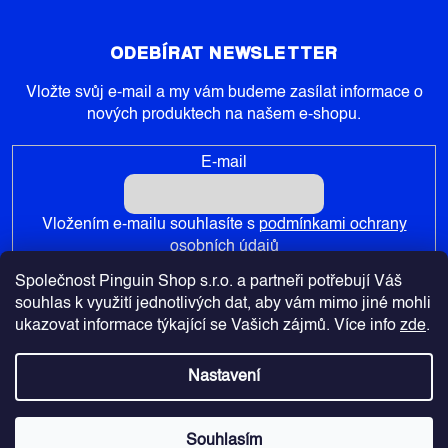
ODEBÍRAT NEWSLETTER
Vložte svůj e-mail a my vám budeme zasílat informace o
nových produktech na našem e-shopu.
E-mail
Vložením e-mailu souhlasíte s
podmínkami ochrany
osobních údajů
Společnost Pinguin Shop s.r.o. a partneři potřebují Váš
PŘIHLÁSIT SE
souhlas k využití jednotlivých dat, aby vám mimo jiné mohli
ukazovat informace týkající se Vašich zájmů. Více info
zde
.
Nastavení
Copyright 2026
Pinguin-Shop.cz
. Všechna práva vyhrazena.
Souhlasím
Vytvořil Shoptet