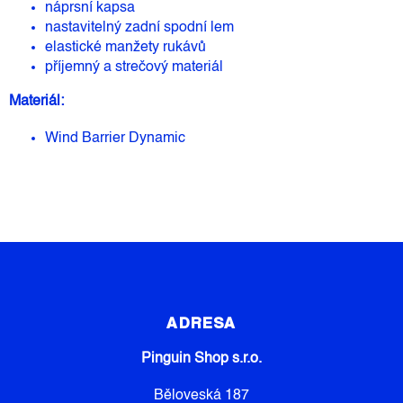
náprsní kapsa
nastavitelný zadní spodní lem
elastické manžety rukávů
příjemný a strečový materiál
Materiál:
Wind Barrier Dynamic
Z
Á
P
ADRESA
A
Pinguin Shop s.r.o.
T
Í
Běloveská 187