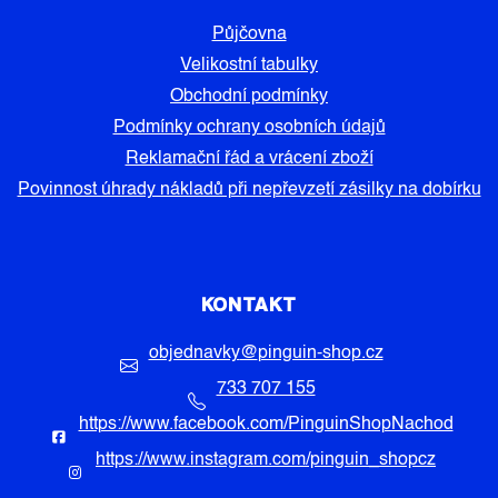
Půjčovna
Velikostní tabulky
Obchodní podmínky
Podmínky ochrany osobních údajů
Reklamační řád a vrácení zboží
Povinnost úhrady nákladů při nepřevzetí zásilky na dobírku
KONTAKT
objednavky
@
pinguin-shop.cz
733 707 155
https://www.facebook.com/PinguinShopNachod
https://www.instagram.com/pinguin_shopcz