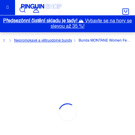
Přejít
na
obsah
Předsezónní čistění skladu je tady!
🏔️
Vybavte se na hory se
slevou až 35 %!
Domů
Nepromokavé a větruodolné bundy
Bunda MONTANE Women Featherlite
BUNDA MONTANE WOMEN
FEATHERLITE
Průměrné
Neohodnoceno
Podrobnosti hodnocení
hodnocení
Značka:
MONTANE
produktu
je
0,0
z
5
hvězdiček.