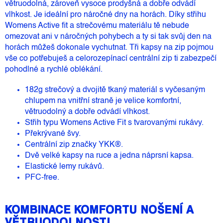
větruodolná, zároveň vysoce prodyšná a dobře odvádí
vlhkost. Je ideální pro náročné dny na horách. Díky střihu
Womens Active fit a strečovému materiálu tě nebude
omezovat ani v náročných pohybech a ty si tak svůj den na
horách můžeš dokonale vychutnat. Tři kapsy na zip pojmou
vše co potřebuješ a celorozepínací centrální zip ti zabezpečí
pohodlné a rychlé oblékání.
182g strečový a dvojitě tkaný materiál s vyčesaným
chlupem na vnitřní straně je velice komfortní,
větruodolný a dobře odvádí vlhkost.
Střih typu Womens Active Fit s tvarovanými rukávy.
Překrývané švy.
Centrální zip značky YKK®.
Dvě velké kapsy na ruce a jedna náprsní kapsa.
Elastické lemy rukávů.
PFC-free.
KOMBINACE KOMFORTU NOŠENÍ A
VĚTRUODOLNOSTI