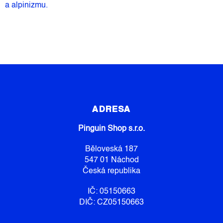
a alpinizmu.
Z
Á
P
ADRESA
A
Pinguin Shop s.r.o.
T
Í
Běloveská 187
547 01 Náchod
Česká republika
IČ: 05150663
DIČ: CZ05150663