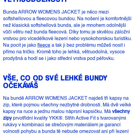
Bunda ARROW WOMENS JACKET je něco mezi
softshellovou a fleecovou bundou. Na nošení je komfortnější
než klasická softshellová bunda, ale je mnohem odolnější
vůči větru než bunda fleecová. Díky tomu je skvělou záložní
vrstvou pro vícedélkové lezení nebo vysokohorskou turistiku.
Na pocit je jako
fleece
a tak ji bez problému můžeš nosit i
přímo na tričko. Kromě toho je lehká, větruodolná, vysoce
prodyšná a hodí se i jako střední vrstva pod péřovku.
VŠE, CO OD SVÉ LEHKÉ BUNDY
OČEKÁVÁŠ
Na bundě ARROW WOMENS JACKET najdeš tři kapsy na
zip, které pojmou všechny nezbytné drobnosti. Má dvě velké
kapsy na ruce a jednu malou náprsní kapsičku. Má
všechny
zipy
prvotřídní kvality YKK®. Střih Active Fit s tvarovanými
rukávy v kombinaci se strečovým materiálem je garancí
volnosti pohybu a bunda tě nebude omezovat ani při lezení