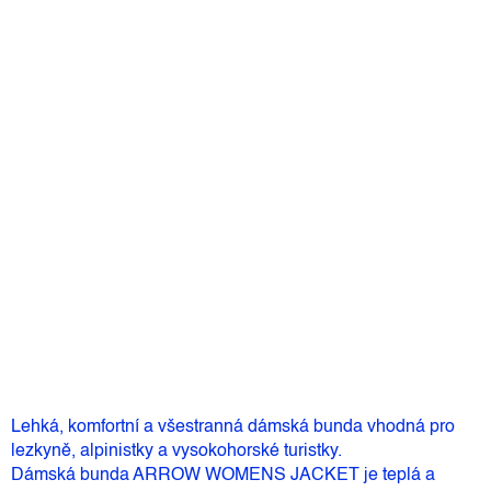
Barva
Velikost
Můžeme doručit do:
12.8.2026
2 690 Kč
–20 %
2 152 Kč
Měrná
Skladem
(1 ks)
cena:
Přidat do košíku
Lehká, komfortní a všestranná dámská bunda vhodná pro
lezkyně, alpinistky a vysokohorské turistky.
Dámská bunda ARROW WOMENS JACKET je teplá a