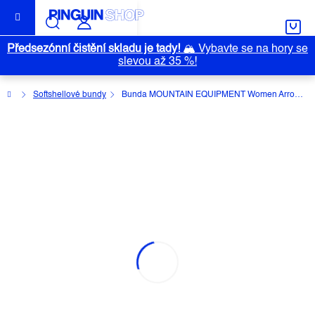
Přejít
na
obsah
Předsezónní čistění skladu je tady!
🏔️
Vybavte se na hory se
slevou až 35 %!
Domů
Softshellové bundy
Bunda MOUNTAIN EQUIPMENT Women Arrow
BUNDA MOUNTAIN EQUIPMENT
WOMEN ARROW
Průměrné
Neohodnoceno
Podrobnosti hodnocení
Outlet
hodnocení
Značka:
MOUNTAIN EQUIPMENT
produktu
je
0,0
z
5
hvězdiček.