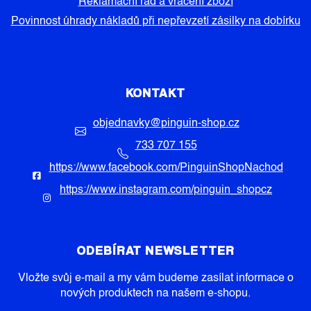
Reklamační řád a vrácení zboží
Povinnost úhrady nákladů při nepřevzetí zásilky na dobírku
KONTAKT
objednavky
@
pinguin-shop.cz
733 707 155
https://www.facebook.com/PinguinShopNachod
https://www.instagram.com/pinguin_shopcz
ODEBÍRAT NEWSLETTER
Vložte svůj e-mail a my vám budeme zasílat informace o
nových produktech na našem e-shopu.