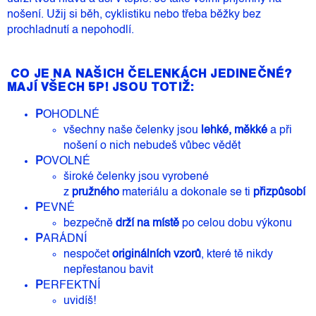
nošení. Užij si běh, cyklistiku nebo třeba běžky bez
prochladnutí a nepohodlí.
CO JE NA NAŠICH ČELENKÁCH JEDINEČNÉ?
MAJÍ VŠECH 5P! JSOU TOTIŽ:
P
OHODLNÉ
všechny naše čelenky jsou
lehké, měkké
a při
nošení o nich nebudeš vůbec vědět
P
OVOLNÉ
široké čelenky jsou vyrobené
z
pružného
materiálu a dokonale se ti
přizpůsobí
P
EVNÉ
bezpečně
drží na místě
po celou dobu výkonu
P
ARÁDNÍ
nespočet
originálních vzorů
, které tě nikdy
nepřestanou bavit
P
ERFEKTNÍ
uvidíš!