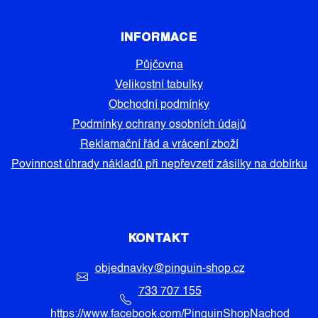
INFORMACE
Půjčovna
Velikostní tabulky
Obchodní podmínky
Podmínky ochrany osobních údajů
Reklamační řád a vrácení zboží
Povinnost úhrady nákladů při nepřevzetí zásilky na dobírku
KONTAKT
objednavky
@
pinguin-shop.cz
733 707 155
https://www.facebook.com/PinguinShopNachod