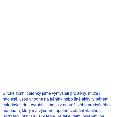
Detailní informace
Barva
Můžeme doručit do:
Zvolte variantu
340 Kč
Měrná
Zvolte variantu
cena:
Přidat do košíku
Široké zimní čelenky jsme vymysleli pro ženy, muže i
ratolesti. Jsou vhodné na trénink nebo jiné aktivity během
chladných dní. Vyrobili jsme je z nesrážlivého prodyšného
materiálu, který má výborné tepelně-izolační vlastnosti –
udrží tvou hlavu a uši v teple. Je také velmi příjemný na