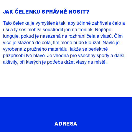
JAK ČELENKU SPRÁVNĚ NOSIT?
Tato čelenka je vymyšlená tak, aby účinně zahřívala čelo a
uši a ty ses mohl/a soustředit jen na trénink. Nejlépe
funguje, pokud je nasazená na rozhraní čela a vlasů. Čím
více je stažená do čela, tím méně bude klouzat. Navíc je
vyrobená z pružného materiálu, takže se perfektně
přizpůsobí tvé hlavě. Je vhodná pro všechny sporty a další
aktivity, při kterých je potřeba držet vlasy na místě.
Z
Á
P
ADRESA
A