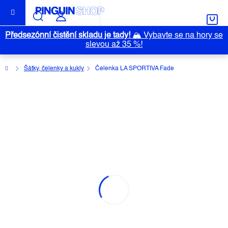
Přejít
na
obsah
Předsezónní čistění skladu je tady!
🏔️
Vybavte se na hory se
slevou až 35 %!
Domů
Šátky, čelenky a kukly
Čelenka LA SPORTIVA Fade
ČELENKA LA SPORTIVA FADE
Průměrné
Neohodnoceno
Podrobnosti hodnocení
hodnocení
Značka:
LA SPORTIVA
produktu
je
0,0
z
5
hvězdiček.