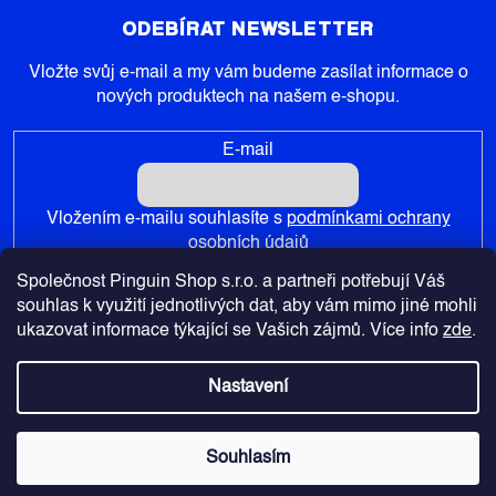
ODEBÍRAT NEWSLETTER
Vložte svůj e-mail a my vám budeme zasílat informace o
nových produktech na našem e-shopu.
E-mail
Vložením e-mailu souhlasíte s
podmínkami ochrany
osobních údajů
Společnost Pinguin Shop s.r.o. a partneři potřebují Váš
PŘIHLÁSIT SE
souhlas k využití jednotlivých dat, aby vám mimo jiné mohli
ukazovat informace týkající se Vašich zájmů. Více info
zde
.
Nastavení
Copyright 2026
Pinguin-Shop.cz
. Všechna práva vyhrazena.
Souhlasím
Vytvořil Shoptet