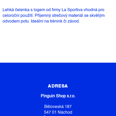
Lehká čelenka s logem od firmy La Sportiva vhodná pro
celoroční použití. Příjemný strečový materiál se skvělým
odvodem potu. Ideální na trénink či závod.
Z
Á
P
ADRESA
A
Pinguin Shop s.r.o.
T
Í
Běloveská 187
547 01 Náchod