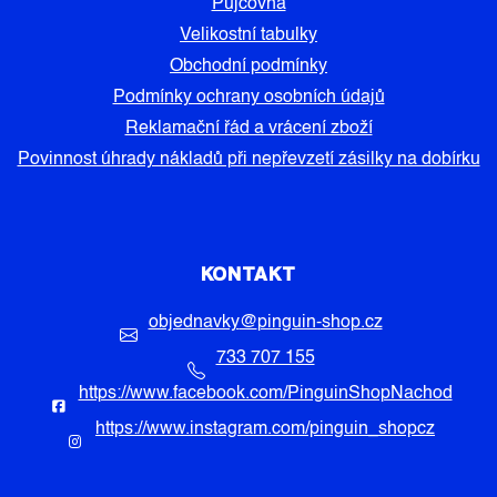
Půjčovna
Velikostní tabulky
Obchodní podmínky
Podmínky ochrany osobních údajů
Reklamační řád a vrácení zboží
Povinnost úhrady nákladů při nepřevzetí zásilky na dobírku
KONTAKT
objednavky
@
pinguin-shop.cz
733 707 155
https://www.facebook.com/PinguinShopNachod
https://www.instagram.com/pinguin_shopcz