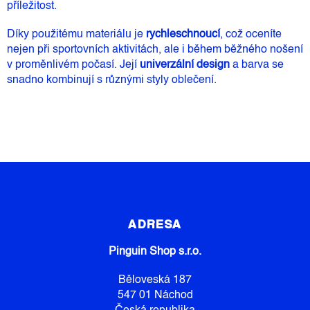
příležitost.
Díky použitému materiálu je
rychleschnoucí
, což oceníte
nejen při sportovních aktivitách, ale i během běžného nošení
v proměnlivém počasí. Její
univerzální design
a barva se
snadno kombinují s různými styly oblečení.
Z
Á
P
ADRESA
A
Pinguin Shop s.r.o.
T
Í
Běloveská 187
547 01 Náchod