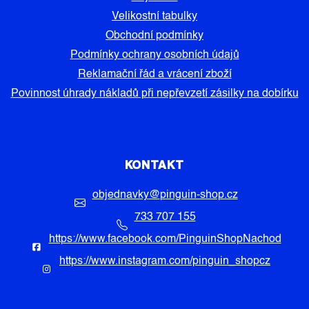
Velikostní tabulky
Obchodní podmínky
Podmínky ochrany osobních údajů
Reklamační řád a vrácení zboží
Povinnost úhrady nákladů při nepřevzetí zásilky na dobírku
KONTAKT
objednavky
@
pinguin-shop.cz
733 707 155
https://www.facebook.com/PinguinShopNachod
https://www.instagram.com/pinguin_shopcz