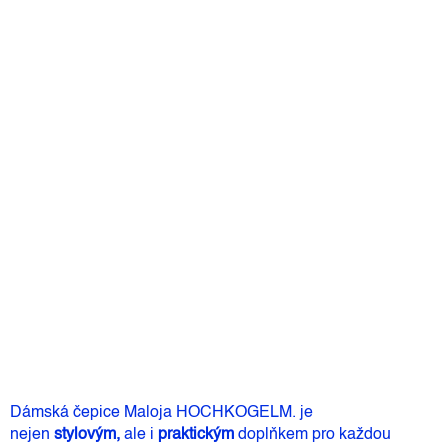
Detailní informace
Barva
Můžeme doručit do:
Zvolte variantu
890 Kč
–25 %
667 Kč
Měrná
Zvolte variantu
cena:
Přidat do košíku
Dámská čepice Maloja HOCHKOGELM. je
nejen
stylovým,
ale i
praktickým
doplňkem pro každou