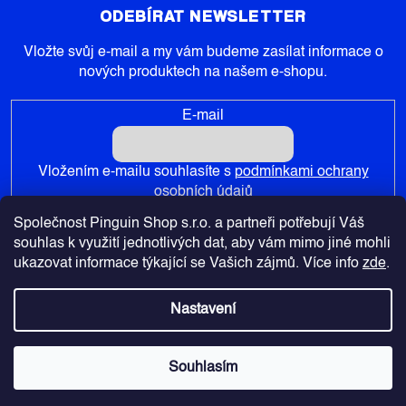
ODEBÍRAT NEWSLETTER
Vložte svůj e-mail a my vám budeme zasílat informace o
nových produktech na našem e-shopu.
E-mail
Vložením e-mailu souhlasíte s
podmínkami ochrany
osobních údajů
Společnost Pinguin Shop s.r.o. a partneři potřebují Váš
PŘIHLÁSIT SE
souhlas k využití jednotlivých dat, aby vám mimo jiné mohli
ukazovat informace týkající se Vašich zájmů. Více info
zde
.
Nastavení
Copyright 2026
Pinguin-Shop.cz
. Všechna práva vyhrazena.
Souhlasím
Vytvořil Shoptet