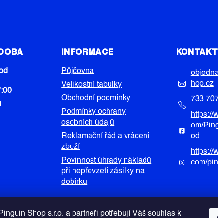
 DOBA
INFORMACE
KONTAK
od
Půjčovna
objedn
hop.cz
Velikostní tabulky
7:00
Obchodní podmínky
733 70
0
Podmínky ochrany
https:/
osobních údajů
om/Pin
Reklamační řád a vrácení
od
zboží
https:/
Povinnost úhrady nákladů
com/pi
při nepřevzetí zásilky na
dobírku
inguin Shop s.r.o. a partneři potřebují Váš souhlas k