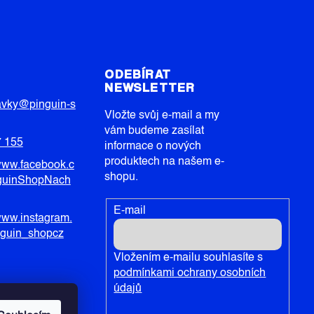
T
ODEBÍRAT
NEWSLETTER
avky
@
pinguin-s
Vložte svůj e-mail a my
vám budeme zasílat
7 155
informace o nových
produktech na našem e-
/www.facebook.c
shopu.
guinShopNach
E-mail
/www.instagram.
nguin_shopcz
Vložením e-mailu souhlasíte s
podmínkami ochrany osobních
údajů