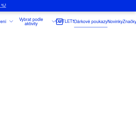
5 %!
Vybrat podle
OUTLET❗️
ení
Dárkové poukazy
Novinky
Značk
aktivity
poukaz s částkou na přání? Není problém!
 zadejte do pole pro počet objednaných
"Přidat do košíku".
ce