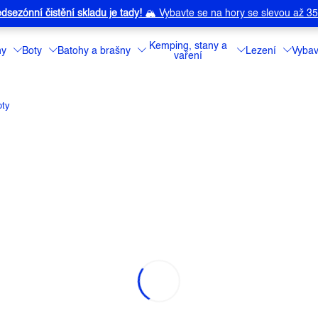
dsezónní čistění skladu je tady!
🏔️
Vybavte se na hory se slevou až 3
Kemping, stany a
ny
Boty
Batohy a brašny
Lezení
Vybav
vaření
oty
BOVOLNÉ HODNOTY
Chcete dárkový 
Zvolenou částku
"korun" a zvolte 
Detailní informa