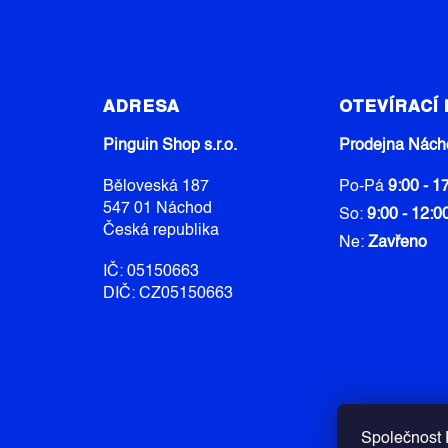
Z
Á
ADRESA
OTEVÍRACÍ
P
A
Pinguin Shop s.r.o.
Prodejna Nách
T
Běloveská 187
Po-Pá
9:00 - 1
Í
547 01 Náchod
So:
9:00 - 12:0
Česká republika
Ne:
Zavřeno
IČ: 05150663
DIČ: CZ05150663
Společnost P