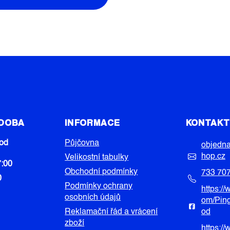
 DOBA
INFORMACE
KONTAK
od
Půjčovna
objedn
hop.cz
Velikostní tabulky
7:00
Obchodní podmínky
733 70
0
Podmínky ochrany
https:/
osobních údajů
om/Pin
Reklamační řád a vrácení
od
zboží
https:/