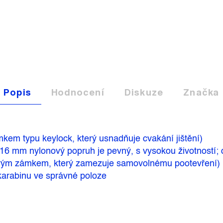
Popis
Hodnocení
Diskuze
Značka
kem typu keylock, který usnadňuje cvakání jištění)
6 mm nylonový popruh je pevný, s vysokou životností; 
vým zámkem, který zamezuje samovolnému pootevření)
karabinu ve správné poloze