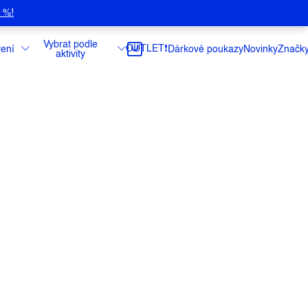
5 %!
Vybrat podle
OUTLET❗️
ení
Dárkové poukazy
Novinky
Značk
aktivity
esty a horské lezení.
ce