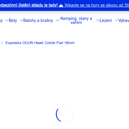
dsezónní čistění skladu je tady!
🏔️
Vybavte se na hory se slevou až 3
Kemping, stany a
ny
Boty
Batohy a brašny
Lezení
Vybav
vaření
Expreska OCUN Hawk Combi Pad 16mm
K COMBI PAD 16MM
a:
OCUN
Set pro dlouhé c
Detailní informa
Barva