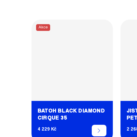
Akce
BATOH BLACK DIAMOND
JIS
CIRQUE 35
PET
4 229 Kč
2 26