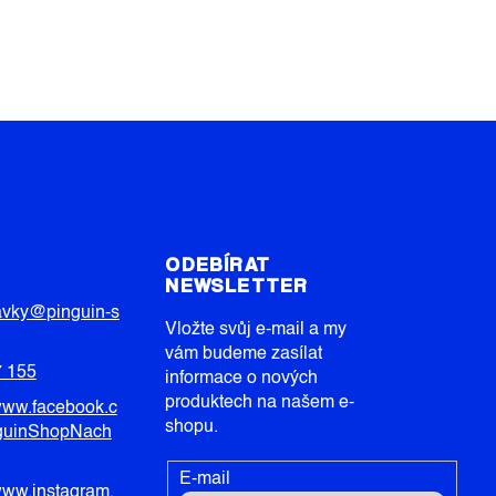
T
ODEBÍRAT
NEWSLETTER
avky
@
pinguin-s
Vložte svůj e-mail a my
vám budeme zasílat
7 155
informace o nových
produktech na našem e-
/www.facebook.c
shopu.
guinShopNach
E-mail
/www.instagram.