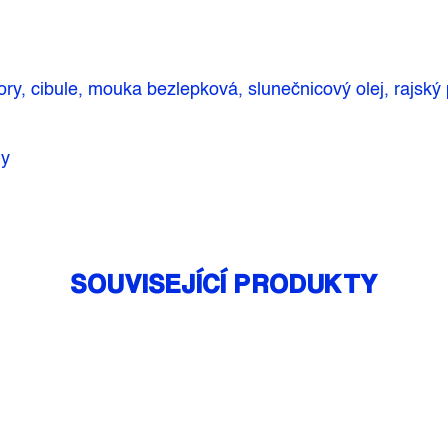
, cibule, mouka bezlepková, slu­nečnicový olej, rajský pro
ny
SOUVISEJÍCÍ PRODUKTY