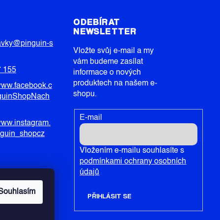
T
ODEBÍRAT
NEWSLETTER
avky
@
pinguin-s
Vložte svůj e-mail a my
vám budeme zasílat
7 155
informace o nových
produktech na našem e-
/www.facebook.c
shopu.
guinShopNach
E-mail
/www.instagram.
nguin_shopcz
Vložením e-mailu souhlasíte s
podmínkami ochrany osobních
údajů
Souhlasím
PŘIHLÁSIT SE