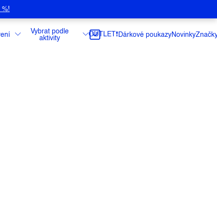
5 %!
Vybrat podle
OUTLET❗️
ení
Dárkové poukazy
Novinky
Značk
aktivity
BRAMBOREM
maso na cibulovém základu dochucené
příloha vařený brambor.
ce