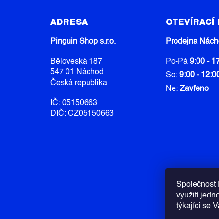
Á
ADRESA
OTEVÍRACÍ
P
A
Pinguin Shop s.r.o.
Prodejna Nách
T
Běloveská 187
Po-Pá
9:00 - 1
Í
547 01 Náchod
So:
9:00 - 12:0
Česká republika
Ne:
Zavřeno
IČ: 05150663
DIČ: CZ05150663
Společnost P
využití jedn
týkající se 