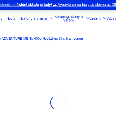
dsezónní čistění skladu je tady!
🏔️
Vybavte se na hory se slevou až 3
Kemping, stany a
ny
Boty
Batohy a brašny
Lezení
Vybav
vaření
lo ADVENTURE MENU 400g Hovězí guláš s bramborem
NU 400G HOVĚZÍ GULÁŠ S 
a:
ADVENTURE MENU
Dušené hovězí 
paprikou a jako 
Detailní informa