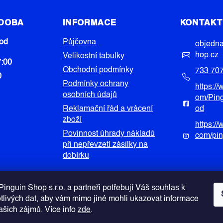
 DOBA
INFORMACE
KONTAK
od
Půjčovna
objedn
hop.cz
Velikostní tabulky
7:00
Obchodní podmínky
733 70
0
Podmínky ochrany
https:/
osobních údajů
om/Pin
Reklamační řád a vrácení
od
zboží
https:/
Povinnost úhrady nákladů
com/pi
při nepřevzetí zásilky na
dobírku
inguin Shop s.r.o. a partneři potřebují Váš souhlas k
otlivých dat, aby vám mimo jiné mohli ukazovat informace
Vašich zájmů. Více info
zde
.