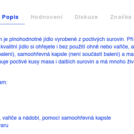
Popis
Hodnocení
Diskuze
Značka
 plnohodnotné jídlo vyrobené z poctivých surovin. Při j
kvalitní jídlo si ohřejete i bez použití ohně nebo vařiče, 
balení), samoohřevná kapsle (není součástí balení) a mal
uje poctivé kusy masa i dalších surovin a má mnoho živ
am:
ě, vařiče a nádobí, pomocí samoohřevná kapsle
varu