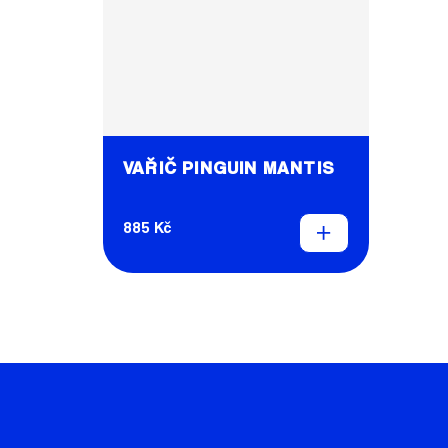
VAŘIČ PINGUIN MANTIS
885 Kč
Z