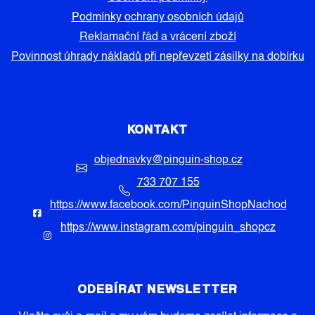
Podmínky ochrany osobních údajů
Reklamační řád a vrácení zboží
Povinnost úhrady nákladů při nepřevzetí zásilky na dobírku
KONTAKT
objednavky
@
pinguin-shop.cz
733 707 155
https://www.facebook.com/PinguinShopNachod
https://www.instagram.com/pinguin_shopcz
ODEBÍRAT NEWSLETTER