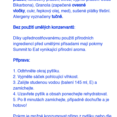
Bikarbona), Granola (zapečené
ovesné
vločky
, cukr, řepkový olej, med), sušené plátky třešní.
Alergeny vyznačeny
tučně.
Bez použití umělých konzervantů
:
Díky upřednostňovanému použití přírodních
ingrediencí před umělými přísadami mají pokrmy
Summit to Eat vynikající přírodní aroma.
Příprava:
1. Odtrhněte okraj pytlíku.
2. Vyjměte sáček pohlcující vlhkost.
3. Zalijte studenou vodou (balení 145 ml, E) a
zamíchejte.
4. Uzavřete pytlík a obsah ponechejte rehydratovat.
5. Po 8 minutách zamíchejte, případně dochuťte a je
hotovo!
Pokrm je možné konzumovat přímo z pytlíku nebo dle