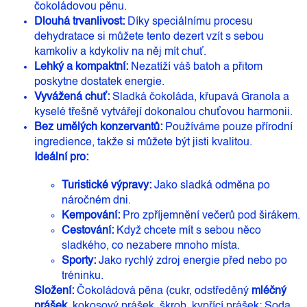
čokoládovou pěnu.
Dlouhá trvanlivost:
Díky speciálnímu procesu
dehydratace si můžete tento dezert vzít s sebou
kamkoliv a kdykoliv na něj mít chuť.
Lehký a kompaktní:
Nezatíží váš batoh a přitom
poskytne dostatek energie.
Vyvážená chuť:
Sladká čokoláda,
křupavá Granola a
kyselé třešně vytvářejí dokonalou chuťovou harmonii.
Bez umělých konzervantů:
Používáme pouze přírodní
ingredience,
takže si můžete být jisti kvalitou.
Ideální pro:
Turistické výpravy:
Jako sladká odměna po
náročném dni.
Kempování:
Pro zpříjemnění večerů pod širákem.
Cestování:
Když chcete mít s sebou něco
sladkého,
co nezabere mnoho místa.
Sporty:
Jako rychlý zdroj energie před nebo po
tréninku.
Složení:
Čokoládová pěna (cukr, odstředěný
mléčný
prášek
, kokosový prášek, škrob, kypřící prášek: Soda