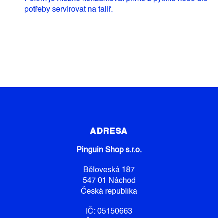
potřeby servírovat na talíř.
Z
Á
P
ADRESA
A
Pinguin Shop s.r.o.
T
Í
Běloveská 187
547 01 Náchod
Česká republika
IČ: 05150663