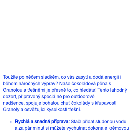
Můžeme doručit do:
11.8.2026
165 Kč
Měrná
Skladem
(>5 ks)
cena:
Přidat do košíku
Toužíte po něčem sladkém,
co vás zasytí a dodá energii i
během náročných výprav?
Naše čokoládová pěna s
Granolou a třešněmi je přesně to,
co hledáte!
Tento lahodný
dezert,
připravený speciálně pro outdoorové
nadšence,
spojuje bohatou chuť čokolády s křupavostí
Granoly a osvěžující kyselkostí třešní.
Rychlá a snadná příprava:
Stačí přidat studenou vodu
a za pár minut si můžete vychutnat dokonale krémovou