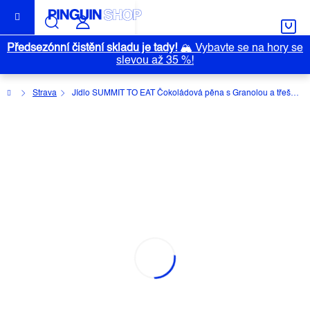
Přejít
na
obsah
Předsezónní čistění skladu je tady!
🏔️
Vybavte se na hory se
slevou až 35 %!
Domů
Strava
Jídlo SUMMIT TO EAT Čokoládová pěna s Granolou a třešněmi
JÍDLO SUMMIT TO EAT
ČOKOLÁDOVÁ PĚNA S GRANOLOU
A TŘEŠNĚMI
Průměrné
Neohodnoceno
Podrobnosti hodnocení
hodnocení
Značka:
SUMMIT TO EAT
produktu
je
0,0
z
5