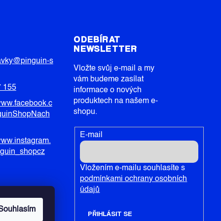
T
ODEBÍRAT
NEWSLETTER
avky
@
pinguin-s
Vložte svůj e-mail a my
vám budeme zasílat
7 155
informace o nových
produktech na našem e-
/www.facebook.c
shopu.
guinShopNach
E-mail
/www.instagram.
nguin_shopcz
Vložením e-mailu souhlasíte s
podmínkami ochrany osobních
údajů
Souhlasím
PŘIHLÁSIT SE