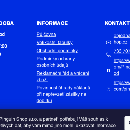
 DOBA
INFORMACE
KONTAK
od
Půjčovna
objedn
hop.cz
Velikostní tabulky
7:00
Obchodní podmínky
733 70
0
Podmínky ochrany
https:/
osobních údajů
om/Pin
Reklamační řád a vrácení
od
zboží
https:/
Povinnost úhrady nákladů
com/pi
při nepřevzetí zásilky na
dobírku
inguin Shop s.r.o. a partneři potřebují Váš souhlas k
otlivých dat, aby vám mimo jiné mohli ukazovat informace