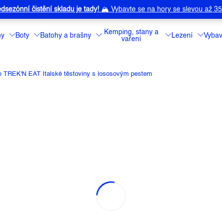
dsezónní čistění skladu je tady!
🏔️
Vybavte se na hory se slevou až 3
Kemping, stany a
ny
Boty
Batohy a brašny
Lezení
Vybav
vaření
lo TREK'N EAT Italské těstoviny s lososovým pestem
TALSKÉ TĚSTOVINY S LOSOSO
a:
TREK'N EAT
Lyofilizovaná str
Detailní informa
Můžeme doručit 