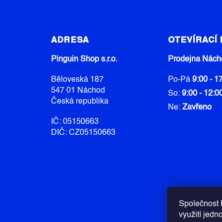
Z
Á
ADRESA
OTEVÍRACÍ
P
A
Pinguin Shop s.r.o.
Prodejna Nách
T
Běloveská 187
Po-Pá
9:00 - 1
Í
547 01 Náchod
So:
9:00 - 12:0
Česká republika
Ne:
Zavřeno
IČ: 05150663
DIČ: CZ05150663
Společnost P
využití jedn