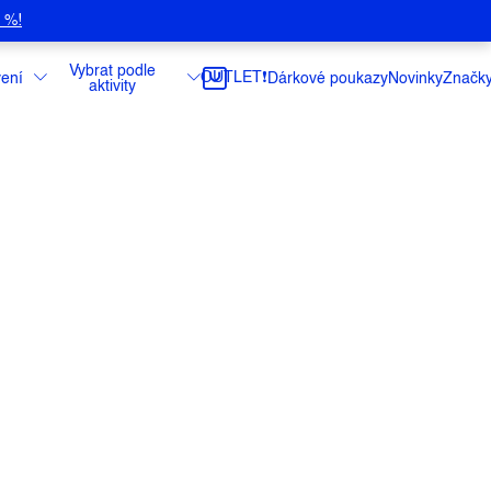
5 %!
Vybrat podle
OUTLET❗️
ení
Dárkové poukazy
Novinky
Značk
aktivity
VÝM PESTEM
ava.
ce
do:
11.8.2026