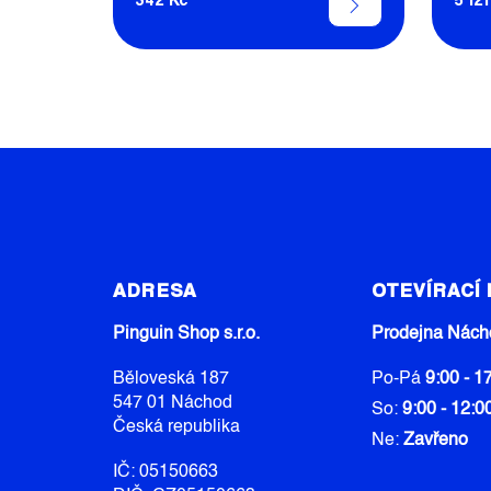
Z
Á
ADRESA
OTEVÍRACÍ
P
A
Pinguin Shop s.r.o.
Prodejna Nách
T
Běloveská 187
Po-Pá
9:00 - 1
Í
547 01 Náchod
So:
9:00 - 12:0
Česká republika
Ne:
Zavřeno
IČ: 05150663