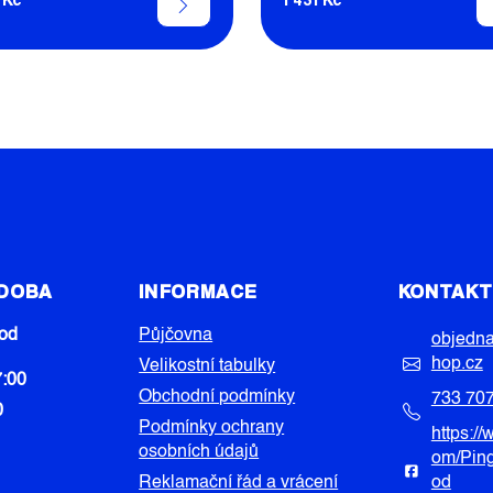
 DOBA
INFORMACE
KONTAK
od
Půjčovna
objedn
hop.cz
Velikostní tabulky
7:00
Obchodní podmínky
733 70
0
Podmínky ochrany
https:/
osobních údajů
om/Pin
Reklamační řád a vrácení
od