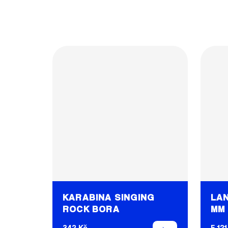
KARABINA SINGING
LAN
ROCK BORA
MM 
342 Kč
5 121