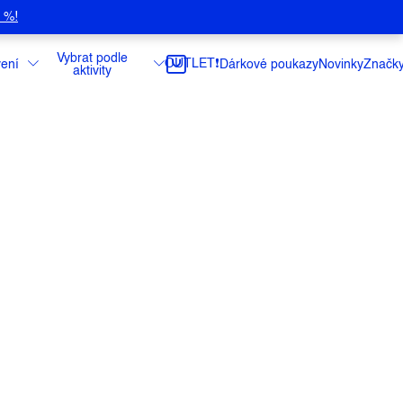
5 %!
Vybrat podle
OUTLET❗️
ení
Dárkové poukazy
Novinky
Značk
aktivity
ací pomůcka ultra-lehké konstrukce.
ce