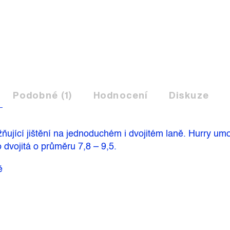
Podobné (1)
Hodnocení
Diskuze
ňující jištění na jednoduchém i dvojitém laně. Hurry umož
vojitá o průměru 7,8 – 9,5.
ě