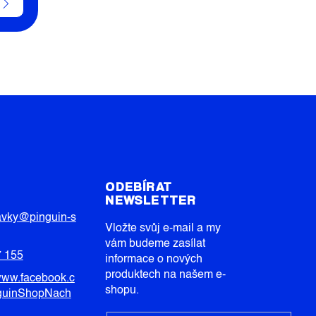
T
ODEBÍRAT
NEWSLETTER
avky
@
pinguin-s
Vložte svůj e-mail a my
vám budeme zasílat
7 155
informace o nových
produktech na našem e-
/www.facebook.c
shopu.
guinShopNach