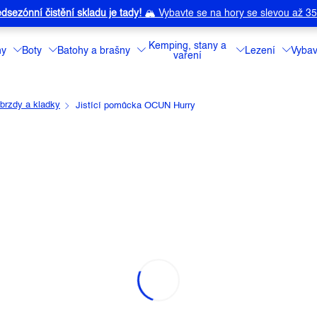
dsezónní čistění skladu je tady!
🏔️
Vybavte se na hory se slevou až 3
Kemping, stany a
ny
Boty
Batohy a brašny
Lezení
Vybav
vaření
 brzdy a kladky
Jistící pomůcka OCUN Hurry
UN HURRY
a:
OCUN
Jistící a slaňov
Detailní informa
Barva