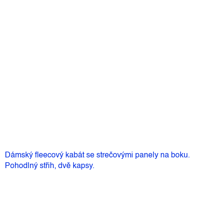
Můžeme doručit do:
12.8.2026
3 690 Kč
–40 %
2 200 Kč
Měrná
Skladem
(1 ks)
cena:
Přidat do košíku
Dámský fleecový kabát se strečovými panely na boku.
Pohodlný střih, dvě kapsy.