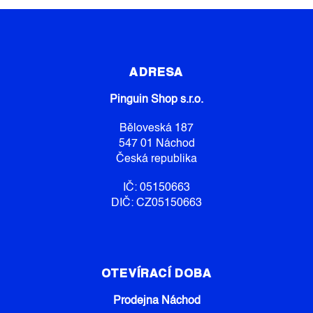
Z
Á
P
ADRESA
A
Pinguin Shop s.r.o.
T
Í
Běloveská 187
547 01 Náchod
Česká republika
IČ: 05150663
DIČ: CZ05150663
OTEVÍRACÍ DOBA
Prodejna Náchod