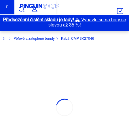
Přejít
na
obsah
Předsezónní čistění skladu je tady!
🏔️
Vybavte se na hory se
slevou až 35 %!
Domů
Péřové a zateplené bundy
Kabát CMP 3K27046
KABÁT CMP 3K27046
Průměrné
Neohodnoceno
Podrobnosti hodnocení
Outlet
hodnocení
Značka:
CMP
produktu
je
0,0
z
5
hvězdiček.