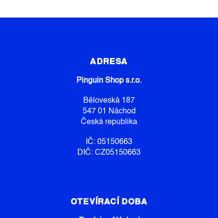
Z
Á
P
ADRESA
A
Pinguin Shop s.r.o.
T
Í
Běloveská 187
547 01 Náchod
Česká republika
IČ: 05150663
DIČ: CZ05150663
OTEVÍRACÍ DOBA